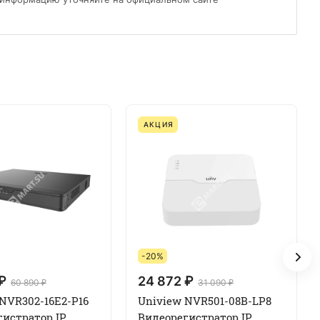
АКЦИЯ
-20%
₽
24 872 ₽
60 890 ₽
31 090 ₽
NVR302-16E2-P16
Uniview NVR501-08B-LP8
гистратор IP
Видеорегистратор IP