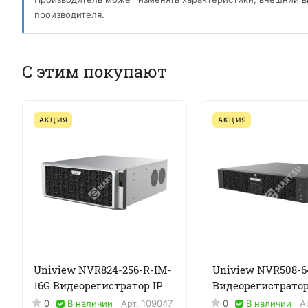
производителя.
С этим покупают
АКЦИЯ
АКЦИЯ
Uniview NVR824-256-R-IM-
Uniview NVR508-6
16G Видеорегистратор IP
Видеорегистратор
0
В наличии
Арт.
109047
0
В наличии
А