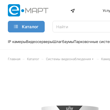
Усл
Каталог
IP камеры
Видеосерверы
Шлагбаумы
Парковочные сист
–
–
–
Главная
Каталог
Системы видеонаблюдения
Каме