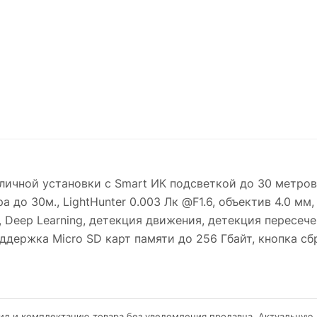
личной установки с Smart ИК подсветкой до 30 метров.,
до 30м., LightHunter 0.003 Лк @F1.6, объектив 4.0 мм, 
 Deep Learning, детекция движения, детекция пересече
оддержка Micro SD карт памяти до 256 Гбайт, кнопка сб
ид и комплектацию товара без уведомления продавца. Актуальную