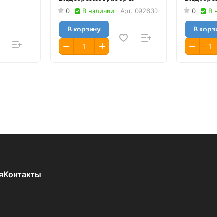
0
В наличии
Арт.
092630
0
В 
В корзину
В корз
я
Контакты