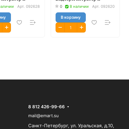
наличии
Арт.
092628
0
В наличии
Арт.
092620
ину
В корзину
8 812 426-99-66
mail@emart.su
Санкт-Петербург, ул. Уральская, д.10,