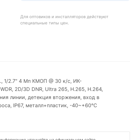
Для оптовиков и инсталляторов действуют
специальные типы цен.
 1/2.7" 4 Мп КМОП @ 30 к/с, ИК-
WDR, 2D/3D DNR, Ultra 265, H.265, H.264,
ния линии, детекция вторжения, вход в
роса, IP67, металл+пластик, -40~+60°C
 информацию уточняйте на официальном сайте