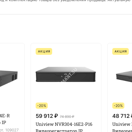
АКЦИЯ
АКЦИЯ
-20%
-20%
4E-R
59 912 ₽
48 712 
74 890 ₽
 IP
Uniview NVR304-16E2-P16
Uniview 
рт.
109027
Видеорегистратор IP
Видеоре