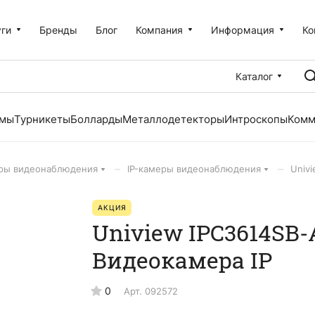
уги
Бренды
Блог
Компания
Информация
Ко
Каталог
емы
Турникеты
Болларды
Металлодетекторы
Интроскопы
Комм
–
–
ры видеонаблюдения
IP-камеры видеонаблюдения
Univ
АКЦИЯ
Uniview IPC3614SB-
Видеокамера IP
0
Арт.
092572