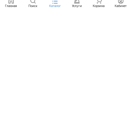
Главная
Поиск
Каталог
Услуги
Корзина
Кабинет
Каталог
Услуги
Бренды
Блог
Оплата
Доставка
Гарантия
Контакты
8 812 426-99-66
mail@emart.su
Санкт-Петербург, ул. Уральская, д.10, к.2, лит А,
офис 408А
© 2026 emart.su - системы безопасности. Все права
защищены.
Конфиденциальность
Оферта