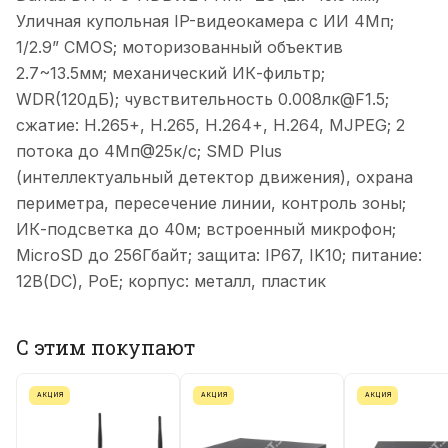
Уличная купольная IP-видеокамера с ИИ 4Мп;
1/2.9” CMOS; моторизованный объектив
2.7~13.5мм; механический ИК-фильтр;
WDR(120дБ); чувствительность 0.008лк@F1.5;
сжатие: H.265+, H.265, H.264+, H.264, MJPEG; 2
потока до 4Мп@25к/с; SMD Plus
(интеллектуальный детектор движения), охрана
периметра, пересечение линии, контроль зоны;
ИК-подсветка до 40м; встроенный микрофон;
MicroSD до 256Гбайт; защита: IP67, IK10; питание:
12В(DC), PoE; корпус: металл, пластик
С этим покупают
АКЦИЯ
АКЦИЯ
АКЦИЯ