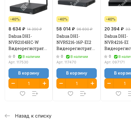
-40%
-40%
-40%
8 634 ₽
58 014 ₽
20 394 ₽
14 390 ₽
96 690 ₽
33
Dahua DHI-
Dahua DHI-
Dahua DHI-
NVR2104HC-W
NVR5216-16P-EI2
NVR4216-EI
Видеорегистратор
Видеорегистратор
Видеорегис
IP
IP
IP
0
0
0
В наличии
В наличии
В нали
Арт.
117530
Арт.
117470
Арт.
097171
В корзину
В корзину
В корзи
Назад к списку