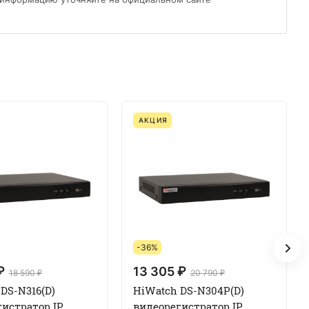
АКЦИЯ
-36%
₽
13 305 ₽
18 590 ₽
20 790 ₽
DS-N316(D)
HiWatch DS-N304P(D)
истратор IP
видеорегистратор IP