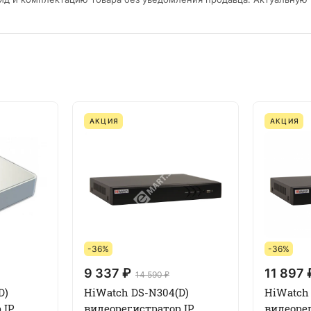
АКЦИЯ
АКЦИЯ
-36%
-36%
9 337 ₽
11 897 
14 590 ₽
D)
HiWatch DS-N304(D)
HiWatch 
 IP
видеорегистратор IP
видеорег