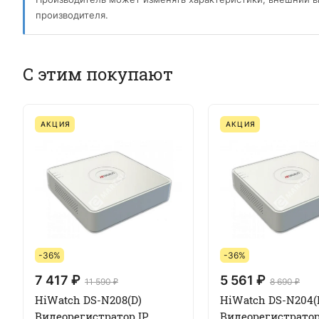
производителя.
С этим покупают
АКЦИЯ
АКЦИЯ
-36%
-36%
7 417 ₽
5 561 ₽
11 590 ₽
8 690 ₽
HiWatch DS-N208(D)
HiWatch DS-N204(
Видеорегистратор IP
Видеорегистратор