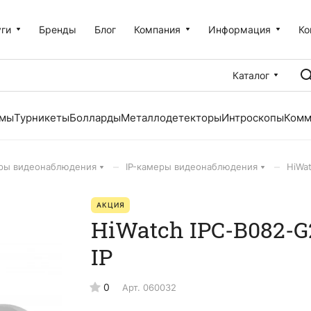
уги
Бренды
Блог
Компания
Информация
Ко
Каталог
емы
Турникеты
Болларды
Металлодетекторы
Интроскопы
Комм
–
–
ры видеонаблюдения
IP-камеры видеонаблюдения
HiWa
АКЦИЯ
HiWatch IPC-B082-G
IP
0
Арт.
060032