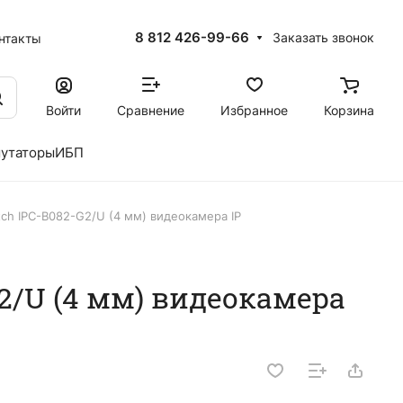
8 812 426-99-66
Заказать звонок
нтакты
Войти
Сравнение
Избранное
Корзина
утаторы
ИБП
tch IPC-B082-G2/U (4 мм) видеокамера IP
2/U (4 мм) видеокамера