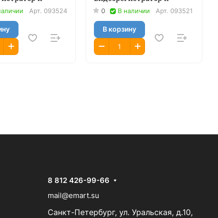
наличии
Арт.
093524
0
В наличии
Арт.
093521
ину
В корзину
8 812 426-99-66
mail@emart.su
Санкт-Петербург, ул. Уральская, д.10,