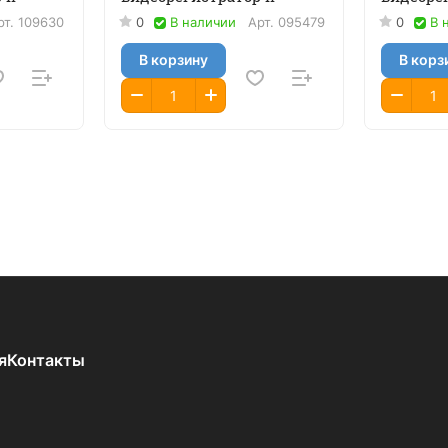
рт.
109630
0
В наличии
Арт.
095479
0
В 
В корзину
В корз
я
Контакты