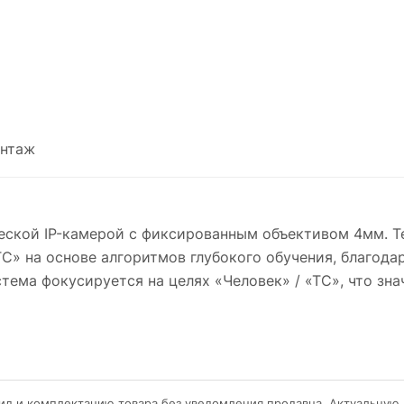
нтаж
еской IP-камерой с фиксированным объективом 4мм. Те
С» на основе алгоритмов глубокого обучения, благода
тема фокусируется на целях «Человек» / «ТС», что зн
ид и комплектацию товара без уведомления продавца. Актуальную