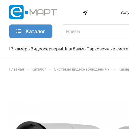
Усл
Каталог
IP камеры
Видеосерверы
Шлагбаумы
Парковочные сист
–
–
–
Главная
Каталог
Системы видеонаблюдения
Каме