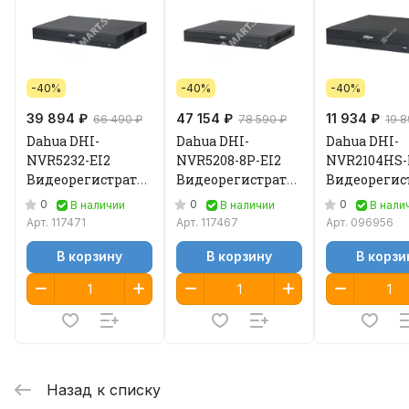
-40%
-40%
-40%
39 894 ₽
47 154 ₽
11 934 ₽
66 490 ₽
78 590 ₽
19 8
Dahua DHI-
Dahua DHI-
Dahua DHI-
NVR5232-EI2
NVR5208-8P-EI2
NVR2104HS-
Видеорегистратор
Видеорегистратор
Видеорегис
IP
IP
IP
0
0
0
В наличии
В наличии
В нали
Арт.
117471
Арт.
117467
Арт.
096956
В корзину
В корзину
В корзи
Назад к списку