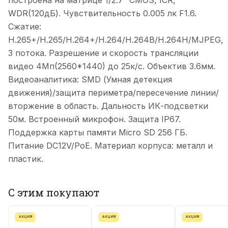
построена на матрице 1/2.7” CMOS, ICR,
WDR(120дБ). Чувствительность 0.005 лк F1.6.
Сжатие:
H.265+/H.265/H.264+/H.264/H.264B/H.264H/MJPEG,
3 потока. Разрешение и скорость трансляции
видео 4Мп(2560*1440) до 25к/с. Объектив 3.6мм.
Видеоаналитика: SMD (Умная детекция
движения)/защита периметра/пересечение линии/
вторжение в область. Дальность ИК-подсветки
50м. Встроенный микрофон. Защита IP67.
Поддержка карты памяти Micro SD 256 ГБ.
Питание DC12V/PoE. Материал корпуса: металл и
пластик.
С этим покупают
АКЦИЯ
АКЦИЯ
АКЦИЯ