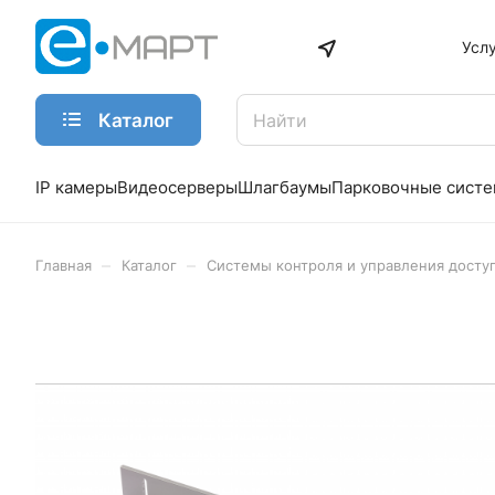
Усл
Каталог
IP камеры
Видеосерверы
Шлагбаумы
Парковочные сист
–
–
Главная
Каталог
Системы контроля и управления досту