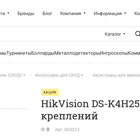
уги
Бренды
Блог
Компания
Информация
Ко
Каталог
емы
Турникеты
Болларды
Металлодетекторы
Интроскопы
Комм
–
–
пом (СКУД)
Аксессуары для СКУД
Аксессуары для замко
АКЦИЯ
HikVision DS-K4H2
креплений
0
Арт.
053223