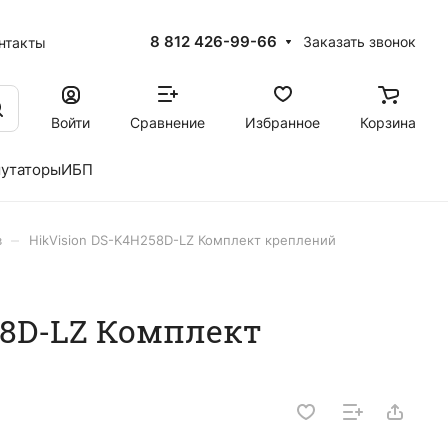
8 812 426-99-66
Заказать звонок
нтакты
Войти
Сравнение
Избранное
Корзина
утаторы
ИБП
–
в
HikVision DS-K4H258D-LZ Комплект креплений
58D-LZ Комплект