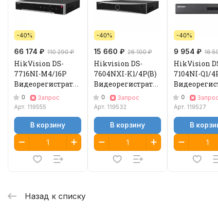
-40%
-40%
-40%
66 174 ₽
15 660 ₽
9 954 ₽
110 290 ₽
26 100 ₽
16 5
HikVision DS-
Hikvision DS-
HikVision D
7716NI-M4/16P
7604NXI-K1/4P(B)
7104NI-Q1/4
Видеорегистратор
Видеорегистратор
Видеорегис
IP
IP
IP
0
0
0
Запрос
Запрос
Запро
Арт.
119555
Арт.
119532
Арт.
119527
В корзину
В корзину
В корзи
Назад к списку