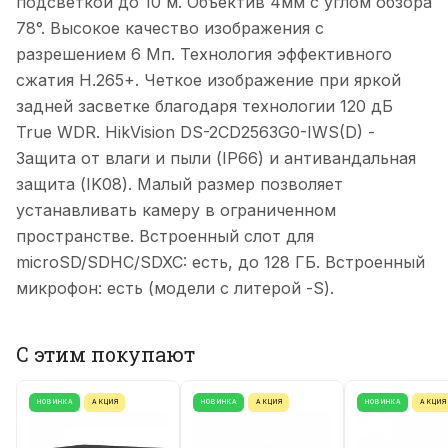
подсветкой до 10 м. Объектив 4мм с углом обзора
78°. Высокое качество изображения с
разрешением 6 Мп. Технология эффективного
сжатия H.265+. Четкое изображение при яркой
задней засветке благодаря технологии 120 дБ
True WDR. HikVision DS-2CD2563G0-IWS(D) -
Защита от влаги и пыли (IP66) и антивандальная
защита (IK08). Малый размер позволяет
устанавливать камеру в ограниченном
пространстве. Встроенный слот для
microSD/SDHC/SDXC: есть, до 128 ГБ. Встроенный
микрофон: есть (модели с литерой -S).
С этим покупают
НОВИНКА
АКЦИЯ
НОВИНКА
АКЦИЯ
НОВИНКА
АКЦИЯ