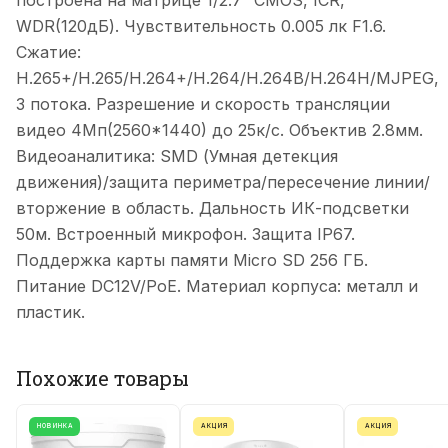
построена на матрице 1/2.7” CMOS, ICR,
WDR(120дБ). Чувствительность 0.005 лк F1.6.
Сжатие:
H.265+/H.265/H.264+/H.264/H.264B/H.264H/MJPEG,
3 потока. Разрешение и скорость трансляции
видео 4Мп(2560*1440) до 25к/с. Объектив 2.8мм.
Видеоаналитика: SMD (Умная детекция
движения)/защита периметра/пересечение линии/
вторжение в область. Дальность ИК-подсветки
50м. Встроенный микрофон. Защита IP67.
Поддержка карты памяти Micro SD 256 ГБ.
Питание DC12V/PoE. Материал корпуса: металл и
пластик.
Похожие товары
НОВИНКА
АКЦИЯ
АКЦИЯ