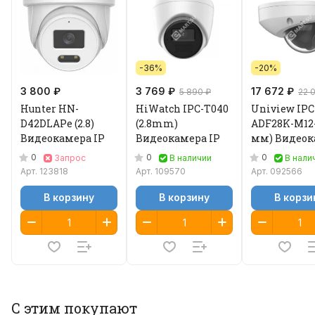
-36%
-20%
3 800 ₽
3 769 ₽
17 672 ₽
5 890 ₽
22 
Hunter HN-
HiWatch IPC-T040
Uniview IPC
D42DLAPe (2.8)
(2.8mm)
ADF28K-M12-I
Видеокамера IP
Видеокамера IP
мм) Видеок
IP
0
0
0
Запрос
В наличии
В нали
Арт.
123818
Арт.
109570
Арт.
092566
В корзину
В корзину
В корзи
С этим покупают