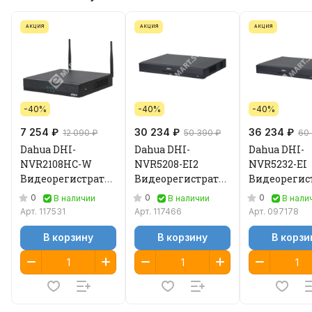
АКЦИЯ
АКЦИЯ
АКЦИЯ
-40%
-40%
-40%
7 254 ₽
30 234 ₽
36 234 ₽
12 090 ₽
50 390 ₽
60
Dahua DHI-
Dahua DHI-
Dahua DHI-
NVR2108HC-W
NVR5208-EI2
NVR5232-EI
Видеорегистратор
Видеорегистратор
Видеорегис
IP
IP
IP
0
0
0
В наличии
В наличии
В нали
Арт.
117531
Арт.
117466
Арт.
097178
В корзину
В корзину
В корзи