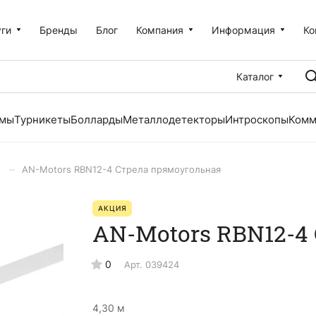
уги
Бренды
Блог
Компания
Информация
Ко
Каталог
емы
Турникеты
Болларды
Металлодетекторы
Интроскопы
Комм
–
AN-Motors RBN12-4 Стрела прямоугольная
АКЦИЯ
AN-Motors RBN12-4
0
Арт.
039424
4,30 м