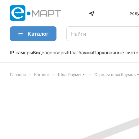
Усл
Каталог
IP камеры
Видеосерверы
Шлагбаумы
Парковочные сист
–
–
–
Главная
Каталог
Шлагбаумы
Стрелы шлагбаумов