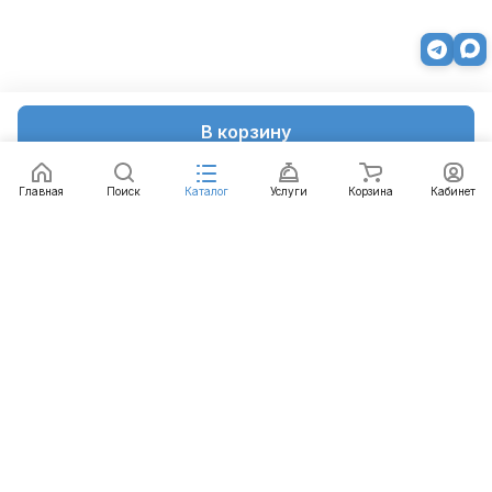
В корзину
Главная
Поиск
Каталог
Услуги
Корзина
Кабинет
Каталог
Услуги
Бренды
Блог
Оплата
Доставка
Гарантия
Контакты
8 812 426-99-66
mail@emart.su
Санкт-Петербург, ул. Уральская, д.10, к.2, лит А,