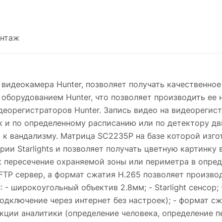
нтаж
P видеокамера Hunter, позволяет получать качественн
оборудованием Hunter, что позволяет производить ее н
орегистраторов Hunter. Запись видео на видеорегистр
 и по определенному расписанию или по детектору дв
й к вандализму. Матрица SC2235P на базе которой изго
ии Starlights и позволяет получать цветную картинку 
к пересечение охраняемой зоны или периметра в опред
 FTP сервер, а формат сжатия H.265 позволяет произв
- широкоугольный объектив 2.8мм; - Starlight сенсор;
одключение через интернет без настроек); - формат сж
нкции аналитики (определение человека, определение п