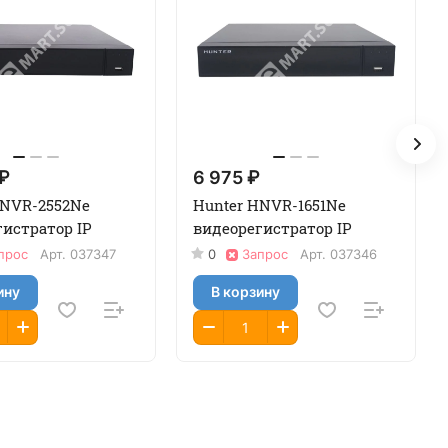
 ₽
6 975 ₽
HNVR-2552Ne
Hunter HNVR-1651Ne
истратор IP
видеорегистратор IP
прос
Арт.
037347
0
Запрос
Арт.
037346
ину
В корзину