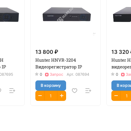
13 800 ₽
13 320
4H
Hunter HNVR-3204
Hunter 
 IP
Видеорегистратор IP
видеорег
087695
0
Запрос
Арт.
087694
0
За
В корзину
В корз