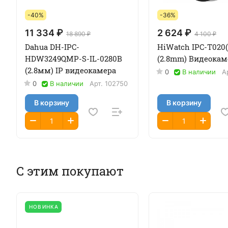
-40%
-36%
11 334 ₽
2 624 ₽
18 890 ₽
4 100 ₽
Dahua DH-IPC-
HiWatch IPC-T020(
HDW3249QMP-S-IL-0280B
(2.8mm) Видеокам
(2.8мм) IP видеокамера
0
В наличии
А
0
В наличии
Арт.
102750
В корзину
В корзину
С этим покупают
НОВИНКА