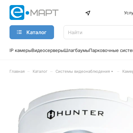
Усл
Каталог
IP камеры
Видеосерверы
Шлагбаумы
Парковочные сист
–
–
–
Главная
Каталог
Системы видеонаблюдения
Каме