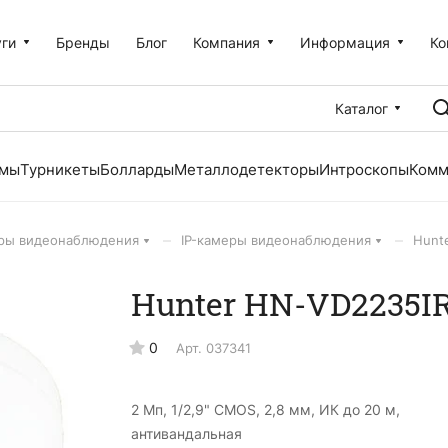
уги
Бренды
Блог
Компания
Информация
Ко
Каталог
емы
Турникеты
Болларды
Металлодетекторы
Интроскопы
Комм
–
–
ры видеонаблюдения
IP-камеры видеонаблюдения
Hunte
Hunter HN-VD2235IR
0
Арт.
037341
2 Мп, 1/2,9" CMOS, 2,8 мм, ИК до 20 м,
антивандальная