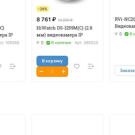
-36%
RVi-NC20
8 761 ₽
13 690 ₽
Видеока
C)
HiWatch DS-I259M(C) (2.8
0
В 
ера IP
мм) видеокамера IP
рт.
109566
0
В наличии
Арт.
060525
В корзину
Заказа