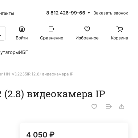
8 812 426-99-66
Заказать звонок
нтакты
Войти
Сравнение
Избранное
Корзина
утаторы
ИБП
r HN-VD2235IR (2.8) видеокамера IP
 (2.8) видеокамера IP
4 050 ₽