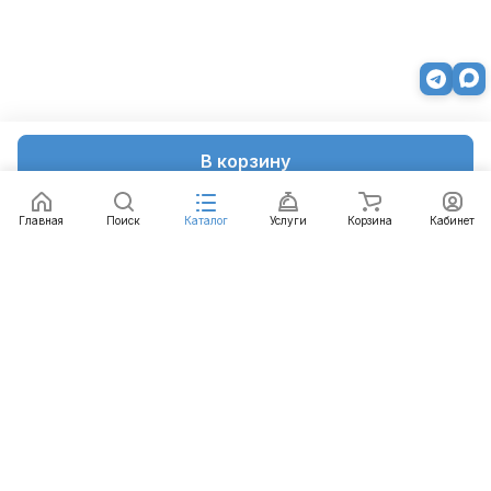
В корзину
Главная
Поиск
Каталог
Услуги
Корзина
Кабинет
Каталог
Услуги
Бренды
Блог
Оплата
Доставка
Гарантия
Контакты
8 812 426-99-66
mail@emart.su