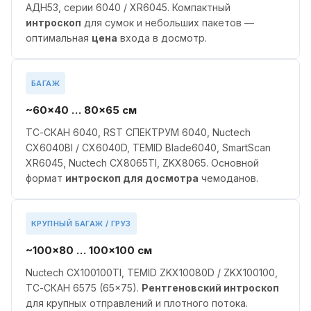
АДН53, серии 6040 / XR6045. Компактный
интроскоп
для сумок и небольших пакетов —
оптимальная
цена
входа в досмотр.
БАГАЖ
~60×40 … 80×65 см
ТС-СКАН 6040, RST СПЕКТРУМ 6040, Nuctech
CX6040BI / CX6040D, TEMID Blade6040, SmartScan
XR6045, Nuctech CX8065TI, ZKX8065. Основной
формат
интроскоп для досмотра
чемоданов.
КРУПНЫЙ БАГАЖ / ГРУЗ
~100×80 … 100×100 см
Nuctech CX100100TI, TEMID ZKX10080D / ZKX100100,
ТС-СКАН 6575 (65×75).
Рентгеновский интроскоп
для крупных отправлений и плотного потока.