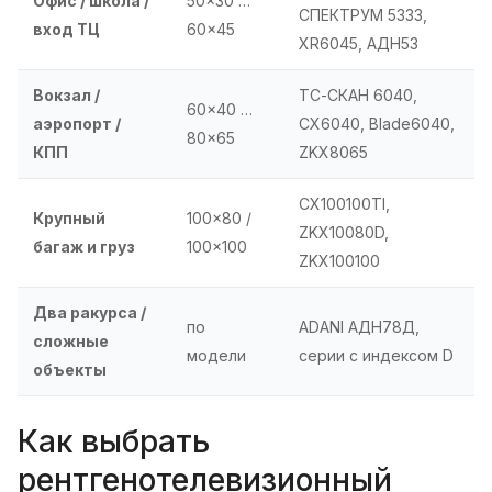
Офис / школа /
50×30 …
СПЕКТРУМ 5333,
вход ТЦ
60×45
XR6045, АДН53
Вокзал /
ТС-СКАН 6040,
60×40 …
аэропорт /
CX6040, Blade6040,
80×65
КПП
ZKX8065
CX100100TI,
Крупный
100×80 /
ZKX10080D,
багаж и груз
100×100
ZKX100100
Два ракурса /
по
ADANI АДН78Д,
сложные
модели
серии с индексом D
объекты
Как выбрать
рентгенотелевизионный