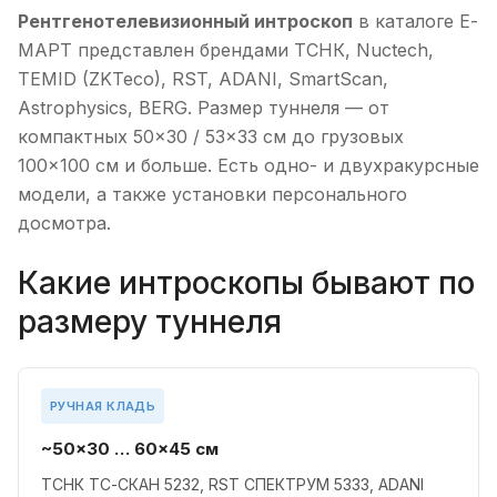
Рентгенотелевизионный интроскоп
в каталоге Е-
МАРТ представлен брендами ТСНК, Nuctech,
TEMID (ZKTeco), RST, ADANI, SmartScan,
Astrophysics, BERG. Размер туннеля — от
компактных 50×30 / 53×33 см до грузовых
100×100 см и больше. Есть одно- и двухракурсные
модели, а также установки персонального
досмотра.
Какие интроскопы бывают по
размеру туннеля
РУЧНАЯ КЛАДЬ
~50×30 … 60×45 см
ТСНК ТС-СКАН 5232, RST СПЕКТРУМ 5333, ADANI