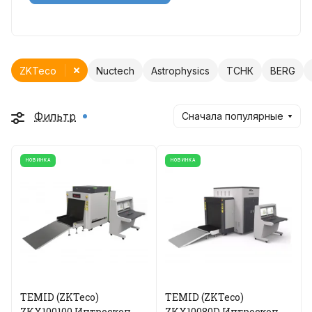
ZKTeco
Nuctech
Astrophysics
ТСНК
BERG
Фильтр
Сначала популярные
НОВИНКА
НОВИНКА
TEMID (ZKTeco)
TEMID (ZKTeco)
ZKX100100 Интроскоп
ZKX10080D Интроскоп