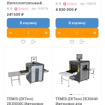
Интеллектуальный
0
Запрос
Арт.
118635
сервер анализа
0
Запрос
Арт.
103578
4 830 000 ₽
рентгеновских
241 500 ₽
изображений
В корзину
В корзину
TEMID (ZKTeco)
TEMID (ZKTeco) ZKX6040
ZKX5030C Интроскоп
Интроскоп для