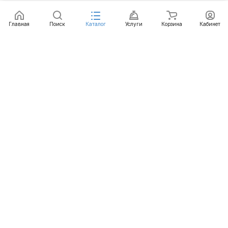
Главная
Поиск
Каталог
Услуги
Корзина
Кабинет
Каталог
Услуги
Бренды
Блог
Оплата
Доставка
Гарантия
Контакты
8 812 426-99-66
mail@emart.su
Санкт-Петербург, ул. Уральская, д.10, к.2, лит А,
офис 408А
© 2026 emart.su - системы безопасности. Все права
защищены.