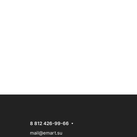
8 812 426-99-66
mail@emart.su