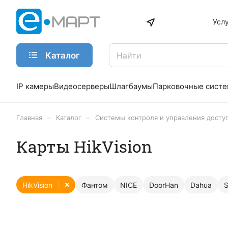
Усл
Каталог
IP камеры
Видеосерверы
Шлагбаумы
Парковочные сист
–
–
Главная
Каталог
Системы контроля и управления досту
Карты HikVision
HikVision
Фантом
NICE
DoorHan
Dahua
S