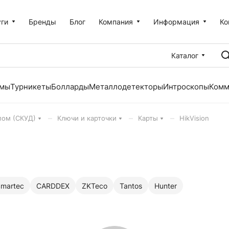
уги
Бренды
Блог
Компания
Информация
Ко
Каталог
емы
Турникеты
Болларды
Металлодетекторы
Интроскопы
Комм
–
–
–
пом (СКУД)
Ключи и карточки
Карты
HikVision
martec
CARDDEX
ZKTeco
Tantos
Hunter