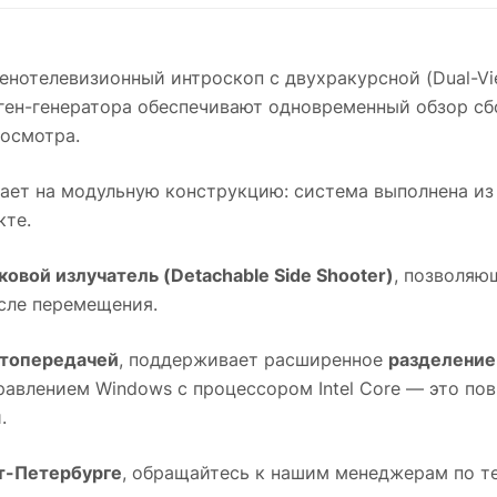
енотелевизионный интроскоп с двухракурсной (Dual-V
ген-генератора обеспечивают одновременный обзор сбо
осмотра.
ает на модульную конструкцию: система выполнена из
кте.
овой излучатель (Detachable Side Shooter)
, позволяю
осле перемещения.
етопередачей
, поддерживает расширенное
разделение 
правлением Windows c процессором Intel Core — это п
.
кт-Петербурге
, обращайтесь к нашим менеджерам по т