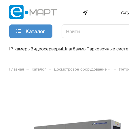
Усл
Каталог
IP камеры
Видеосерверы
Шлагбаумы
Парковочные сист
–
–
–
Главная
Каталог
Досмотровое оборудование
Интр