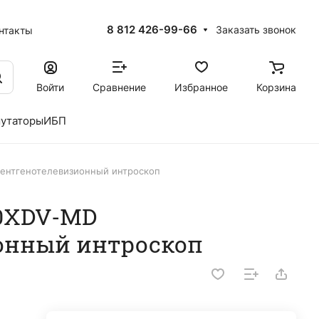
8 812 426-99-66
Заказать звонок
нтакты
Войти
Сравнение
Избранное
Корзина
утаторы
ИБП
Рентгенотелевизионный интроскоп
00XDV-MD
онный интроскоп