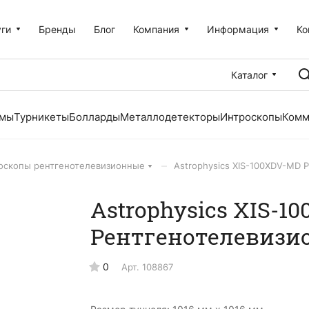
уги
Бренды
Блог
Компания
Информация
Ко
Каталог
емы
Турникеты
Болларды
Металлодетекторы
Интроскопы
Комм
–
оскопы рентгенотелевизионные
Astrophysics XIS-100XDV-MD 
Astrophysics XIS-1
Рентгенотелевизи
0
Арт.
108867