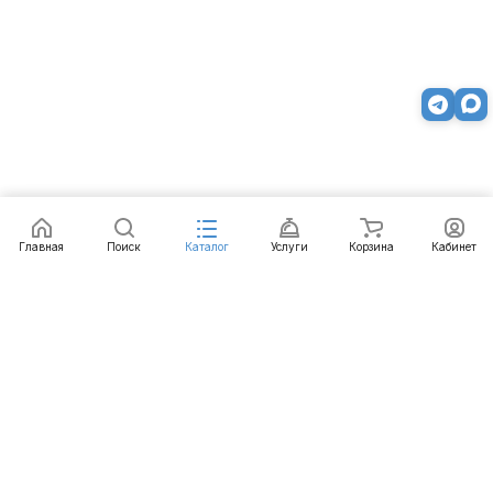
Заказать
Главная
Поиск
Каталог
Услуги
Корзина
Кабинет
Каталог
Услуги
Бренды
Блог
Оплата
Доставка
Гарантия
Контакты
8 812 426-99-66
mail@emart.su