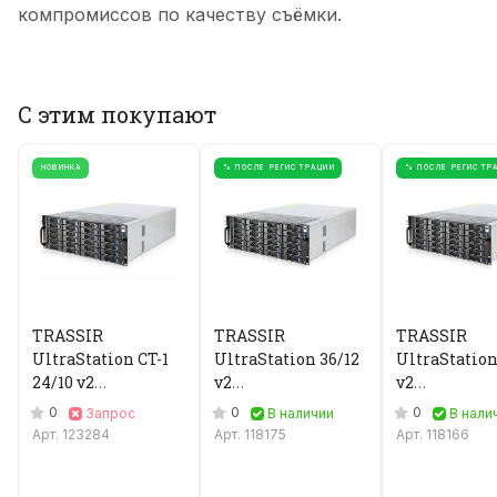
компромиссов по качеству съёмки.
С этим покупают
НОВИНКА
% ПОСЛЕ РЕГИСТРАЦИИ
% ПОСЛЕ РЕГИСТР
TRASSIR
TRASSIR
TRASSIR
UltraStation CT-1
UltraStation 36/12
UltraStation
24/10 v2
v2
v2
Видеорегистратор
Видеорегистратор
Видеорегис
0
0
0
Запрос
В наличии
В нали
IP
IP
IP
Арт.
123284
Арт.
118175
Арт.
118166