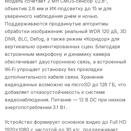
Модель сочетает 2 Мп CMOS‑сенсор 1/2.8",
объектив 2.8 мм и ИК‑подсветку до 15 м для
уверенного наблюдения днём и ночью.
Поддерживаются продвинутые алгоритмы
обработки изображения: реальный WDR 120 дБ, 3D
DNR, BLC, Defog, а также режим «Коридор» для
вертикально ориентированных сцен. Благодаря
встроенным микрофону и динамику камера
обеспечивает двустороннюю связь, а встроенный
Wi‑Fi упрощает установку без прокладки
дополнительного кабеля связи. Хранение
видеоданных возможно на microSD до 128 ГБ, что
добавляет отказоустойчивость к системе
видеонаблюдения. Питание — 12 В DC при низком
энергопотреблении 3.1 Вт.
Устройство формирует основное видео до Full HD
1920×1080 с частотой до 30 к/с, поддерживает