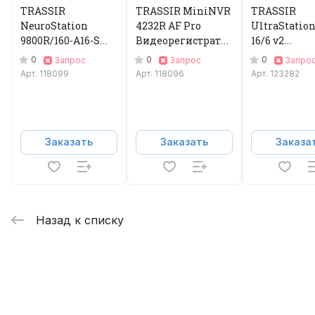
TRASSIR
TRASSIR MiniNVR
TRASSIR
NeuroStation
4232R AF Pro
UltraStation
9800R/160-A16-S
Видеорегистратор
16/6 v2
Видеорегистратор
IP
Видеорегис
0
0
0
Запрос
Запрос
Запро
IP
IP
Арт.
118099
Арт.
118096
Арт.
123282
Заказать
Заказать
Заказа
Назад к списку