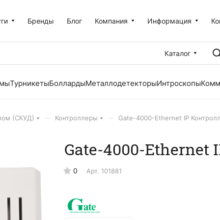
уги
Бренды
Блог
Компания
Информация
Ко
Каталог
емы
Турникеты
Болларды
Металлодетекторы
Интроскопы
Комм
–
–
пом (СКУД)
Контроллеры
Gate-4000-Ethernet IP Контрол
Gate-4000-Ethernet
0
Арт.
101881