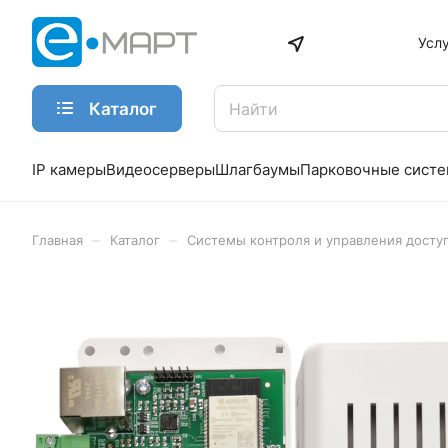
Усл
Каталог
IP камеры
Видеосерверы
Шлагбаумы
Парковочные сист
–
–
Главная
Каталог
Системы контроля и управления досту