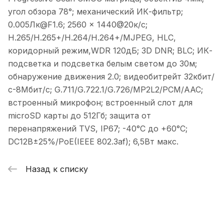
угол обзора 78°; механический ИК-фильтр;
0.005Лк@F1.6; 2560 × 1440@20к/с;
H.265/H.265+/H.264/H.264+/MJPEG, HLC,
коридорный режим,WDR 120дБ; 3D DNR; BLC; ИК-
подсветка и подсветка белым светом до 30м;
обнаружение движения 2.0; видеобитрейт 32кбит/
с-8Мбит/с; G.711/G.722.1/G.726/MP2L2/PCM/AAC;
встроенный микрофон; встроенный слот для
microSD карты до 512Гб; защита от
перенапряжений TVS, IP67; -40°C до +60°C;
DC12В±25%/PoE(IEEE 802.3af); 6,5Вт макс.
Назад к списку