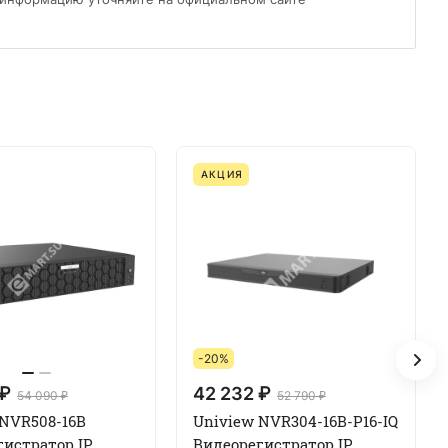
АКЦИЯ
-20%
 ₽
42 232 ₽
54 090 ₽
52 790 ₽
 NVR508-16B
Uniview NVR304-16B-P16-IQ
гистратор IP
Видеорегистратор IP