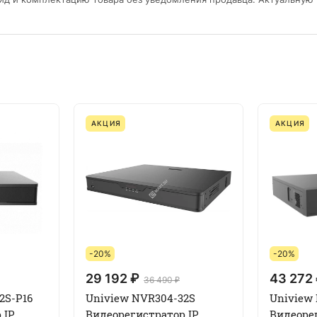
АКЦИЯ
АКЦИЯ
-20%
-20%
29 192 ₽
43 272
36 490 ₽
2S-P16
Uniview NVR304-32S
Uniview
 IP
Видеорегистратор IP
Видеоре