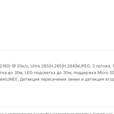
2160) @ 20к/с, Ultra 265|H.265|H.264|MJPEG, 2 потока,
ка до 30м, LED-подсветка до 30м, поддержка Micro SD
ения(UMD), Детекция пересечения линии и детекция в
ид и комплектацию товара без уведомления продавца. Актуальную