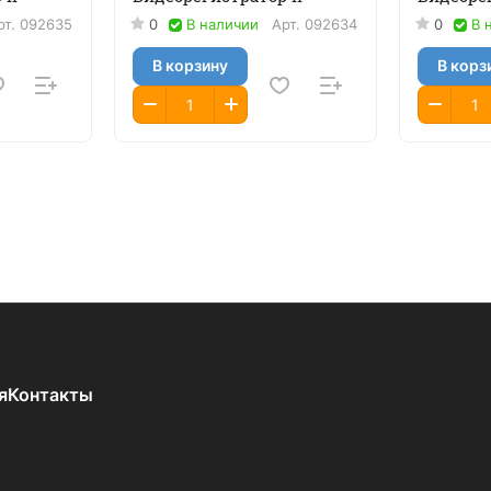
рт.
092635
0
В наличии
Арт.
092634
0
В 
В корзину
В корз
я
Контакты