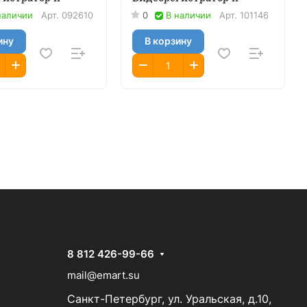
наличии
Арт.
092610
0
В наличии
Арт.
101146
ину
В корзину
8 812 426-99-66
mail@emart.su
Санкт-Петербург, ул. Уральская, д.10,