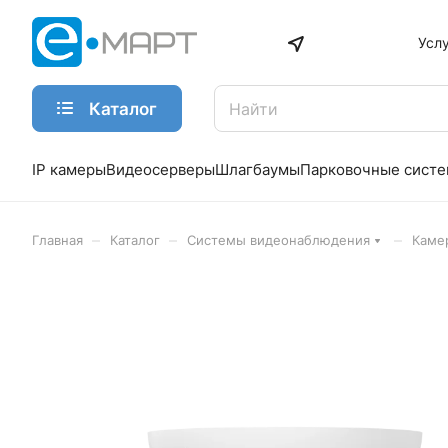
Усл
Каталог
IP камеры
Видеосерверы
Шлагбаумы
Парковочные сист
–
–
–
Главная
Каталог
Системы видеонаблюдения
Каме