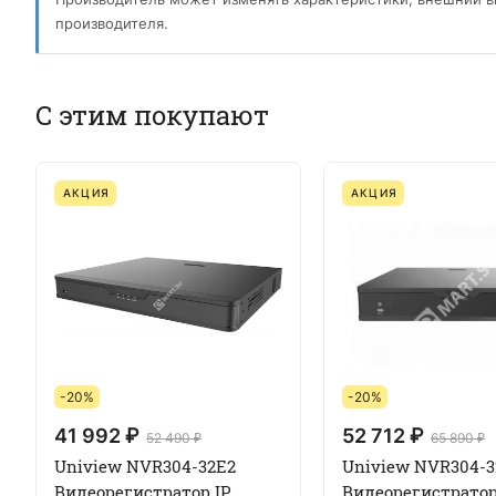
производителя.
С этим покупают
АКЦИЯ
АКЦИЯ
-20%
-20%
41 992 ₽
52 712 ₽
52 490 ₽
65 890 ₽
Uniview NVR304-32E2
Uniview NVR304-3
Видеорегистратор IP
Видеорегистратор