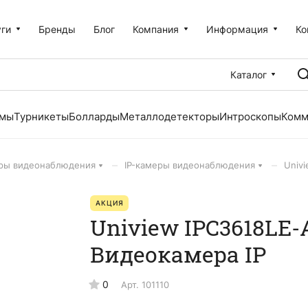
уги
Бренды
Блог
Компания
Информация
Ко
Каталог
емы
Турникеты
Болларды
Металлодетекторы
Интроскопы
Комм
–
–
ры видеонаблюдения
IP-камеры видеонаблюдения
Univ
АКЦИЯ
Uniview IPC3618LE-
Видеокамера IP
0
Арт.
101110