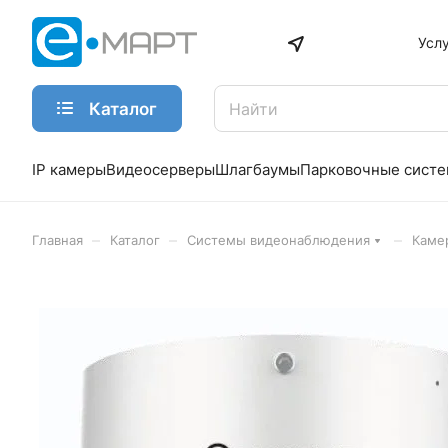
Усл
Каталог
IP камеры
Видеосерверы
Шлагбаумы
Парковочные сист
–
–
–
Главная
Каталог
Системы видеонаблюдения
Каме