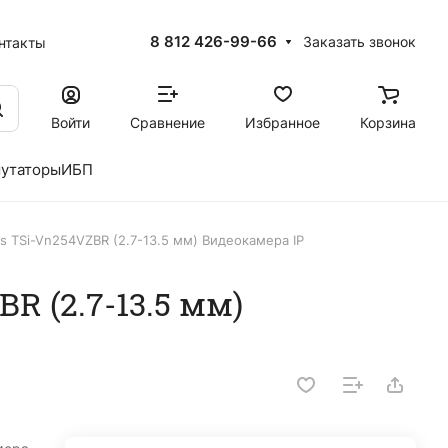
8 812 426-99-66
Заказать звонок
нтакты
Войти
Сравнение
Избранное
Корзина
утаторы
ИБП
s TSi-Vn254VZBR (2.7-13.5 мм) Видеокамера IP
R (2.7-13.5 мм)