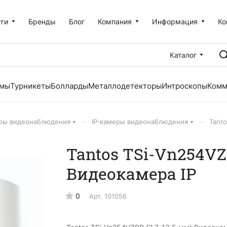
уги
Бренды
Блог
Компания
Информация
Ко
Каталог
емы
Турникеты
Болларды
Металлодетекторы
Интроскопы
Комм
–
–
ры видеонаблюдения
IP-камеры видеонаблюдения
Tanto
Tantos TSi-Vn254VZB
Видеокамера IP
0
Арт.
101056