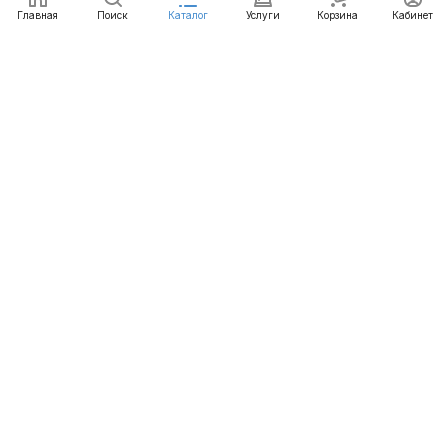
Главная
Поиск
Каталог
Услуги
Корзина
Кабинет
Каталог
Услуги
Бренды
Блог
Оплата
Доставка
Гарантия
Контакты
8 812 426-99-66
mail@emart.su
Санкт-Петербург, ул. Уральская, д.10, к.2, лит А,
офис 408А
© 2026 emart.su - системы безопасности. Все права
защищены.
Конфиденциальность
Оферта