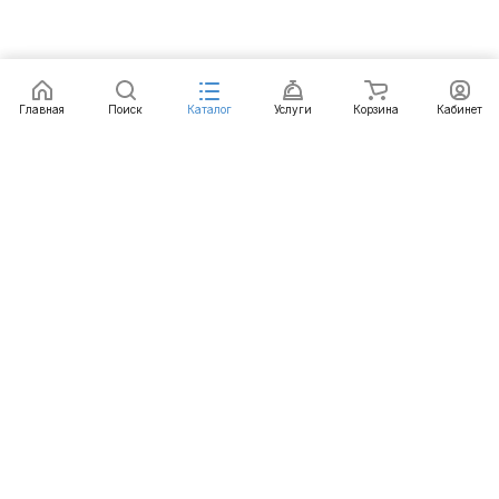
Заказать
Главная
Поиск
Каталог
Услуги
Корзина
Кабинет
Каталог
Услуги
Бренды
Блог
Оплата
Доставка
Гарантия
Контакты
8 812 426-99-66
mail@emart.su
Санкт-Петербург, ул. Уральская, д.10, к.2, лит А,
офис 408А
© 2026 emart.su - системы безопасности. Все права