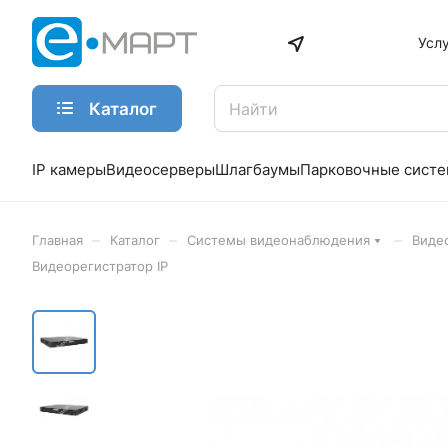
Усл
Каталог
IP камеры
Видеосерверы
Шлагбаумы
Парковочные сист
–
–
–
Главная
Каталог
Системы видеонаблюдения
Виде
Видеорегистратор IP