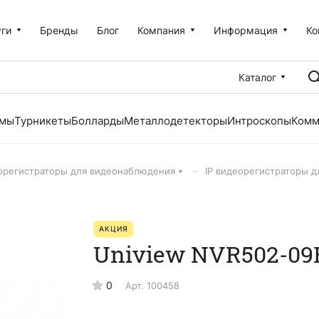
уги
Бренды
Блог
Компания
Информация
Ко
Каталог
емы
Турникеты
Болларды
Металлодетекторы
Интроскопы
Комм
–
орегистраторы для видеонаблюдения
IP видеорегистраторы 
АКЦИЯ
Uniview NVR502-09
0
Арт.
100458