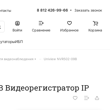
8 812 426-99-66
Заказать звонок
нтакты
Войти
Сравнение
Избранное
Корзина
утаторы
ИБП
–
для видеонаблюдения
Uniview NVR502-09B
B Видеорегистратор IP