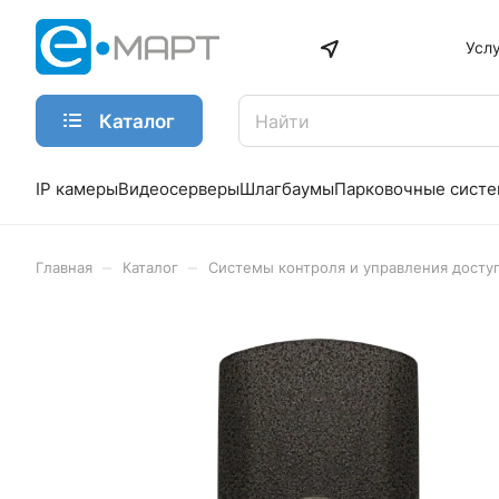
Усл
Каталог
IP камеры
Видеосерверы
Шлагбаумы
Парковочные сист
–
–
Главная
Каталог
Системы контроля и управления досту