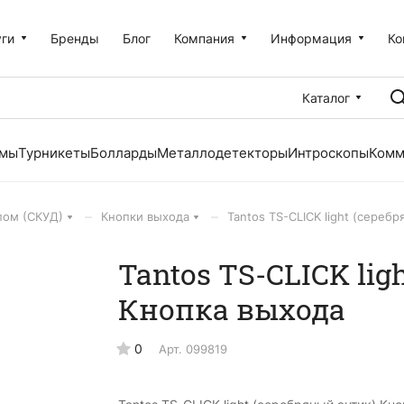
уги
Бренды
Блог
Компания
Информация
Ко
Каталог
емы
Турникеты
Болларды
Металлодетекторы
Интроскопы
Комм
–
–
пом (СКУД)
Кнопки выхода
Tantos TS-CLICK light (сереб
Tantos TS-CLICK li
Кнопка выхода
0
Арт.
099819