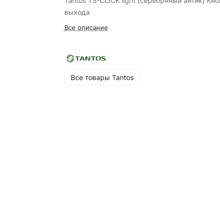
Tantos TS-CLICK light (серебряный антик) Кно
выхода
Все описание
Все товары Tantos