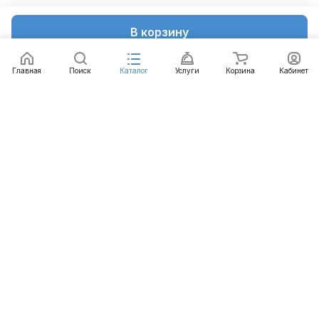
В корзину
Главная
Поиск
Каталог
Услуги
Корзина
Кабинет
Каталог
Услуги
Бренды
Блог
Оплата
Доставка
Гарантия
Контакты
8 812 426-99-66
mail@emart.su
Санкт-Петербург, ул. Уральская, д.10, к.2, лит А,
офис 408А