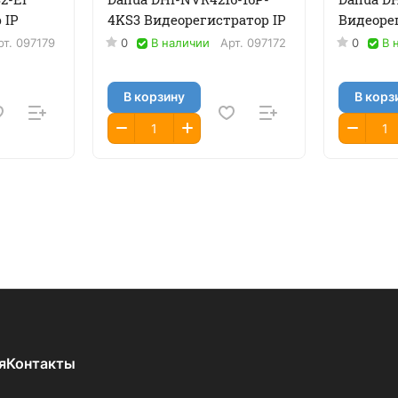
 IP
4KS3 Видеорегистратор IP
Видеоре
рт.
097179
0
В наличии
Арт.
097172
0
В 
В корзину
В корз
я
Контакты