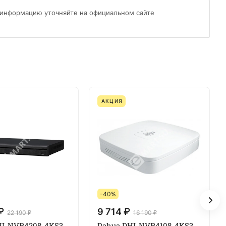
 информацию уточняйте на официальном сайте
АКЦИЯ
-40%
₽
9 714 ₽
22 190 ₽
16 190 ₽
HI-NVR4208-4KS3
Dahua DHI-NVR4108-4KS3