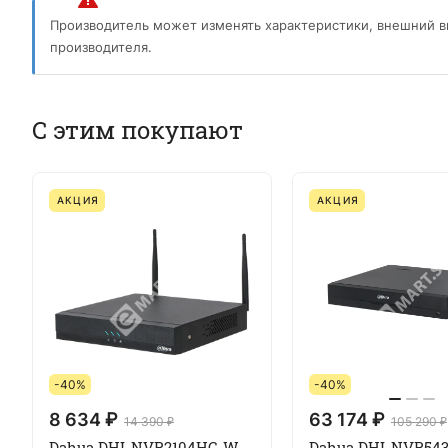
Производитель может изменять характеристики, внешний в
производителя.
С этим покупают
АКЦИЯ
АКЦИЯ
-40%
-40%
8 634 ₽
63 174 ₽
14 390 ₽
105 290 ₽
Dahua DHI-NVR2104HC-W
Dahua DHI-NVR543