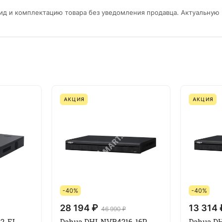
ид и комплектацию товара без уведомления продавца. Актуальную
АКЦИЯ
АКЦИЯ
-40%
-40%
28 194 ₽
13 314 
46 990 ₽
2-EI
Dahua DHI-NVR4216-16P-
Dahua D