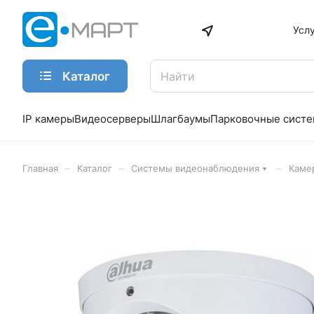
Усл
Каталог
IP камеры
Видеосерверы
Шлагбаумы
Парковочные сист
–
–
–
Главная
Каталог
Системы видеонаблюдения
Каме