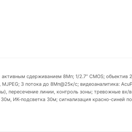
 и активным сдерживанием 8Мп; 1/2.7” CMOS; объектив 
64, MJPEG; 3 потока до 8Мп@25к/с; видеоаналитика: Acu
), пересечение линии, контроль зоны; тревожные вх/вых
30м, ИК-подсветка 30м; сигнализация красно-синей под