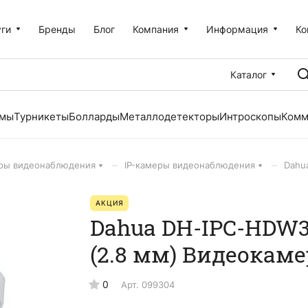
уги
Бренды
Блог
Компания
Информация
Ко
Каталог
емы
Турникеты
Болларды
Металлодетекторы
Интроскопы
Комм
–
–
ры видеонаблюдения
IP-камеры видеонаблюдения
Dahu
АКЦИЯ
Dahua DH-IPC-HDW3
(2.8 мм) Видеокаме
0
Арт.
099304