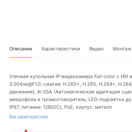
Описание
Характеристики
Видео
Монтаж
Уличная купольная IP-видеокамера Full-color с ИИ
0.004лк@F1.0; сжатие: H.265+, H.265, H.264+, H.2
движения), AI SSA (Автоматическая адаптация сцены
микрофона и громкоговоритель; LED-подсветка до 
IP67; питание: 12В(DC), PoE; корпус: металл
Все характеристики