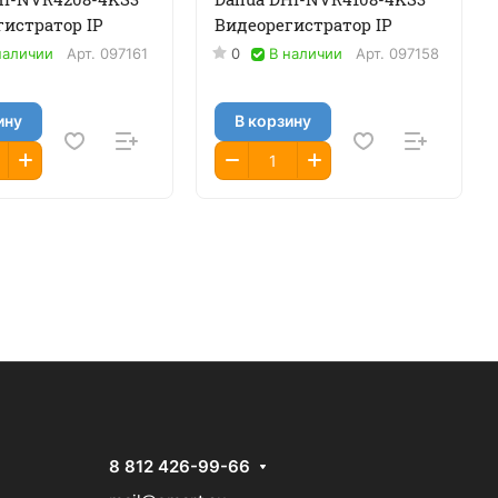
гистратор IP
Видеорегистратор IP
наличии
Арт.
097161
0
В наличии
Арт.
097158
ину
В корзину
8 812 426-99-66