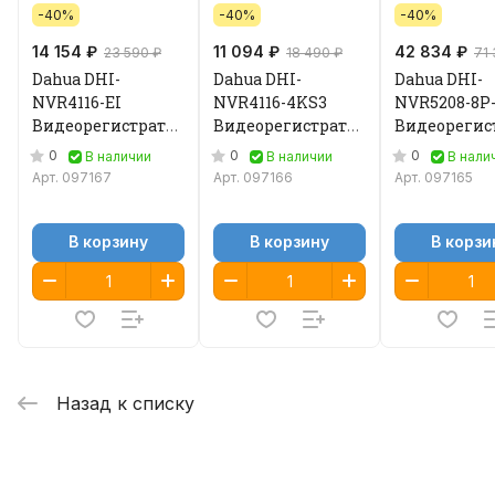
-40%
-40%
-40%
14 154 ₽
11 094 ₽
42 834 ₽
23 590 ₽
18 490 ₽
71
Dahua DHI-
Dahua DHI-
Dahua DHI-
NVR4116-EI
NVR4116-4KS3
NVR5208-8P-
Видеорегистратор
Видеорегистратор
Видеорегис
IP
IP
IP
0
0
0
В наличии
В наличии
В нали
Арт.
097167
Арт.
097166
Арт.
097165
В корзину
В корзину
В корзи
Назад к списку