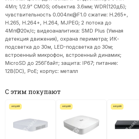
4Мп; 1/2.9” CMOS; объектив 3.6мм; WDR(120дБ);
чувствительность 0.004лк@F1.0 сжатие: H.265+,
H.265, H.264+, H.264, MJPEG; 2 потока до
4Мп@20к/с; видеоаналитика: SMD Plus (Умная
детекция движения), охрана периметра; ИК-
подсветка до 30м, LED-подсветка до 30м;
встроенный микрофон, встроенный динамик;
MicroSD до 256Гбайт; защита: IP67; питание:
12В(DC), PoE; корпус: металл
С этим покупают
АКЦИЯ
АКЦИЯ
АКЦИЯ