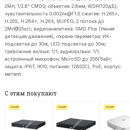
2Мп; 1/2.8” CMOS; объектив 2.8мм; WDR(120дБ);
чувствительность 0.002лк@F1.6 сжатие: H.265+,
H.265, H.264+, H.264, MJPEG; 2 потока до
2Мп@25к/с; видеоаналитика: SMD Plus (Умная
детекция движения), охрана периметра; ИК-
подсветка до 30м, LED-подсветка до 30м;
тревожные вх/вых: 1/1; аудиовх/вых: 1/1;
встроенный микрофон; MicroSD до 256Гбайт;
защита: IP67, IK10; питание: 12В(DC), PoE; корпус:
металл
С этим покупают
АКЦИЯ
АКЦИЯ
АКЦИЯ