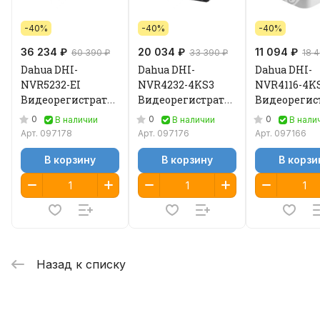
-40%
-40%
-40%
36 234 ₽
20 034 ₽
11 094 ₽
60 390 ₽
33 390 ₽
18 
Dahua DHI-
Dahua DHI-
Dahua DHI-
NVR5232-EI
NVR4232-4KS3
NVR4116-4K
Видеорегистратор
Видеорегистратор
Видеорегис
IP
IP
IP
0
0
0
В наличии
В наличии
В нали
Арт.
097178
Арт.
097176
Арт.
097166
В корзину
В корзину
В корзи
Назад к списку