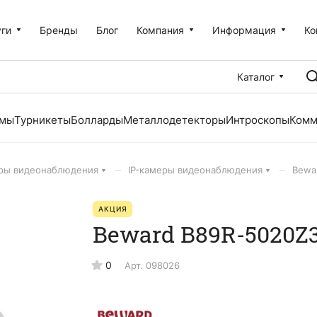
уги
Бренды
Блог
Компания
Информация
Ко
Каталог
емы
Турникеты
Болларды
Металлодетекторы
Интроскопы
Комм
–
–
ры видеонаблюдения
IP-камеры видеонаблюдения
Bewa
АКЦИЯ
Beward B89R-5020Z
0
Арт.
098026