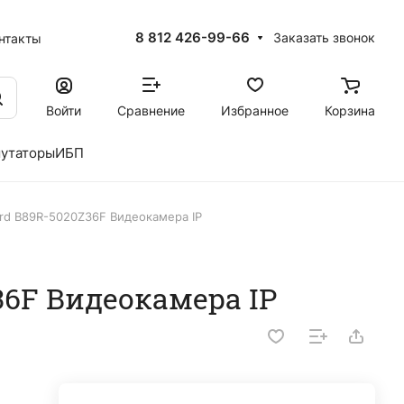
8 812 426-99-66
Заказать звонок
нтакты
Войти
Сравнение
Избранное
Корзина
утаторы
ИБП
rd B89R-5020Z36F Видеокамера IP
36F Видеокамера IP