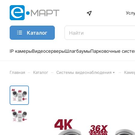
Усл
Каталог
IP камеры
Видеосерверы
Шлагбаумы
Парковочные сист
–
–
–
Главная
Каталог
Системы видеонаблюдения
Каме