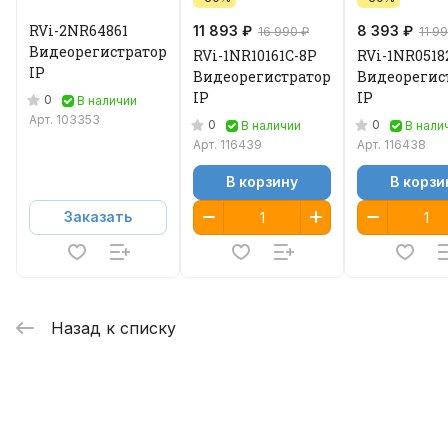
RVi-2NR64861
11 893 ₽
8 393 ₽
16 990 ₽
11 9
Видеорегистратор
RVi-1NR10161C-8P
RVi-1NR0518
IP
Видеорегистратор
Видеорегис
IP
IP
0
В наличии
Арт.
103353
0
0
В наличии
В нали
Арт.
116439
Арт.
116438
В корзину
В корзи
Заказать
Назад к списку