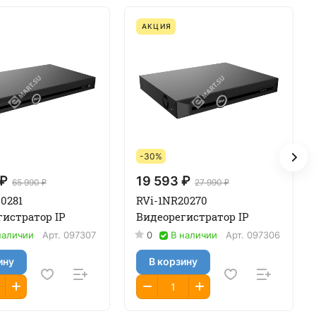
АКЦИЯ
-30%
 ₽
19 593 ₽
65 990 ₽
27 990 ₽
0281
RVi-1NR20270
гистратор IP
Видеорегистратор IP
наличии
Арт.
097307
0
В наличии
Арт.
097306
ину
В корзину