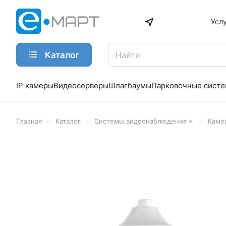
Усл
Каталог
IP камеры
Видеосерверы
Шлагбаумы
Парковочные сист
–
–
–
Главная
Каталог
Системы видеонаблюдения
Каме