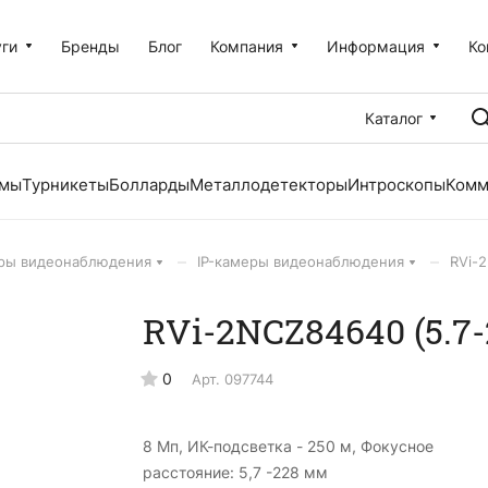
уги
Бренды
Блог
Компания
Информация
Ко
Каталог
емы
Турникеты
Болларды
Металлодетекторы
Интроскопы
Комм
–
–
ры видеонаблюдения
IP-камеры видеонаблюдения
RVi-
RVi-2NCZ84640 (5.7
0
Арт.
097744
8 Мп, ИК-подсветка - 250 м, Фокусное
расcтояние: 5,7 -228 мм