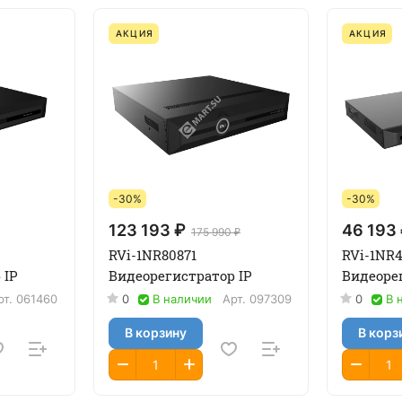
АКЦИЯ
АКЦИЯ
-30%
-30%
123 193 ₽
46 193
175 990 ₽
RVi-1NR80871
RVi-1NR4
 IP
Видеорегистратор IP
Видеоре
рт.
061460
0
В наличии
Арт.
097309
0
В 
В корзину
В корз