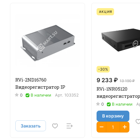
АКЦИЯ
-30%
RVi-2ND16760
9 233 ₽
13 190 ₽
Видеорегистратор IP
RVi-1NR05120
0
В наличии
Арт.
103352
видеорегистратор
0
В наличии
А
В корзину
Заказать