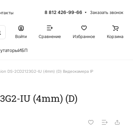
8 812 426-99-66
Заказать звонок
нтакты
Войти
Сравнение
Избранное
Корзина
утаторы
ИБП
sion DS-2CD2123G2-IU (4mm) (D) Видеокамера IP
3G2-IU (4mm) (D)