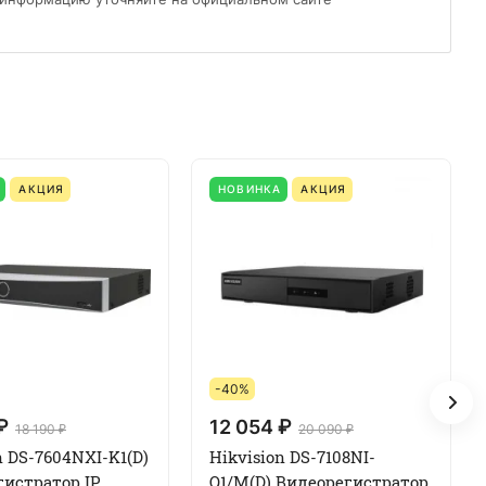
АКЦИЯ
НОВИНКА
АКЦИЯ
-40%
₽
12 054 ₽
18 190 ₽
20 090 ₽
n DS-7604NXI-K1(D)
Hikvision DS-7108NI-
гистратор IP
Q1/M(D) Видеорегистратор