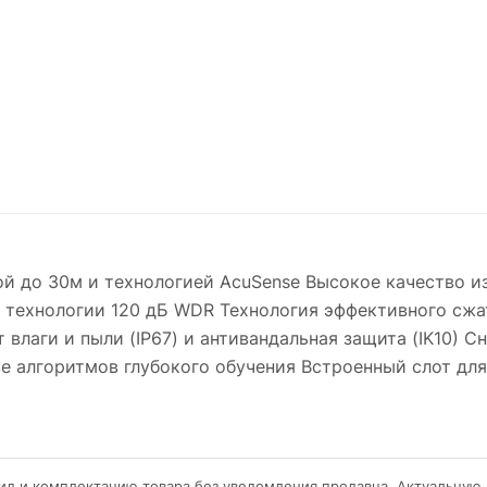
кой до 30м и технологией AcuSense Высокое качество 
я технологии 120 дБ WDR Технология эффективного сж
 влаги и пыли (IP67) и антивандальная защита (IK10) 
ве алгоритмов глубокого обучения Встроенный слот для
ид и комплектацию товара без уведомления продавца. Актуальную