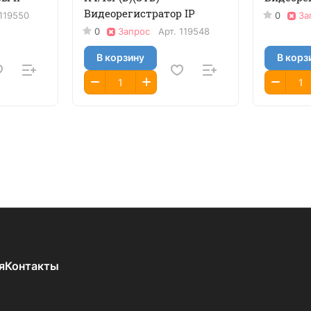
Видеорегистратор IP
119550
0
За
0
Запрос
Арт.
119548
В корзину
В корз
я
Контакты