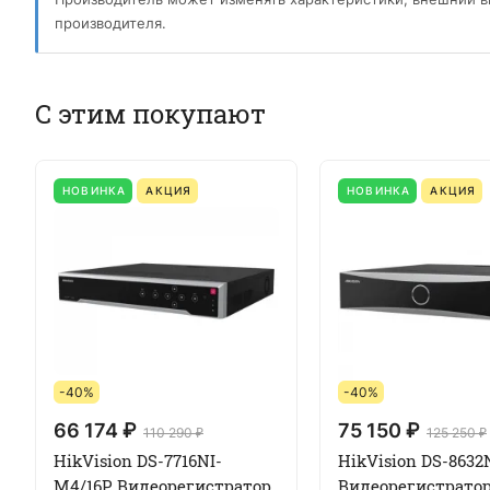
производителя.
С этим покупают
НОВИНКА
АКЦИЯ
НОВИНКА
АКЦИЯ
-40%
-40%
66 174 ₽
75 150 ₽
110 290 ₽
125 250 ₽
HikVision DS-7716NI-
HikVision DS-8632
M4/16P Видеорегистратор
Видеорегистратор