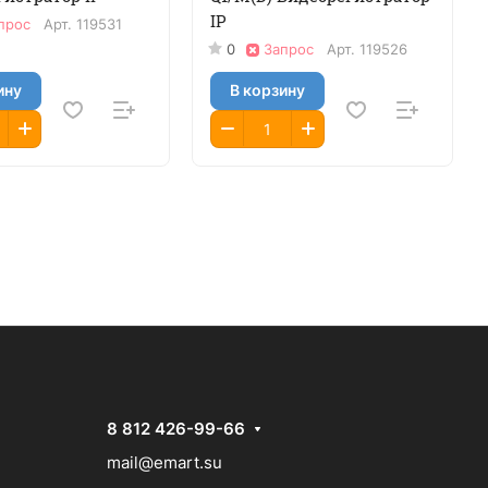
IP
прос
Арт.
119531
0
Запрос
Арт.
119526
ину
В корзину
8 812 426-99-66
mail@emart.su