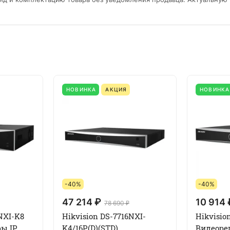
НОВИНКА
АКЦИЯ
НОВИНКА
-40%
-40%
47 214 ₽
10 914 
78 690 ₽
NXI-K8
Hikvision DS-7716NXI-
Hikvisio
ы IP
K4/16P(D)(STD)
Видеоре