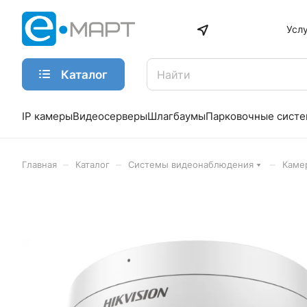
Усл
Каталог
IP камеры
Видеосерверы
Шлагбаумы
Парковочные сист
–
–
–
Главная
Каталог
Системы видеонаблюдения
Каме