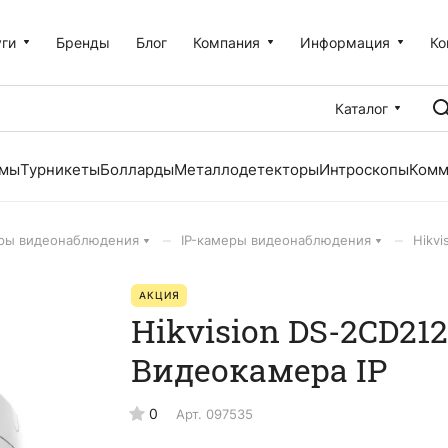
уги
Бренды
Блог
Компания
Информация
Ко
Каталог
емы
Турникеты
Болларды
Металлодетекторы
Интроскопы
Комм
–
–
ры видеонаблюдения
IP-камеры видеонаблюдения
Hikvi
АКЦИЯ
Hikvision DS-2CD212
Видеокамера IP
0
Арт.
097535