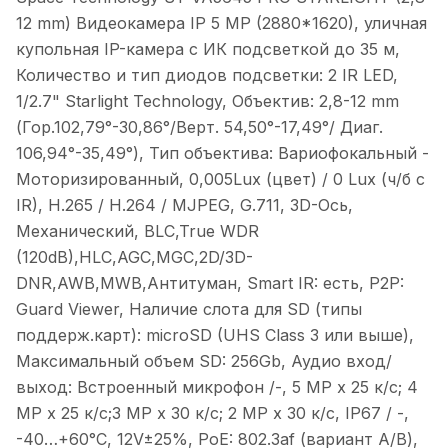
12 mm) Видеокамера IP 5 MP (2880*1620), уличная
купольная IP-камера с ИК подсветкой до 35 м,
Количество и тип диодов подсветки: 2 IR LED,
1/2.7" Starlight Technology, Объектив: 2,8-12 mm
(Гор.102,79°-30,86°/Верт. 54,50°-17,49°/ Диаг.
106,94°-35,49°), Тип объектива: Вариофокальный -
Моторизированный, 0,005Lux (цвет) / 0 Lux (ч/б c
IR), H.265 / H.264 / MJPEG, G.711, 3D-Ось,
Механический, BLC,True WDR
(120dB),HLC,AGC,MGC,2D/3D-
DNR,AWB,MWB,Антитуман, Smart IR: есть, P2P:
Guard Viewer, Наличие слота для SD (типы
поддерж.карт): microSD (UHS Class 3 или выше),
Максимальный объем SD: 256Gb, Аудио вход/
выход: Встроенный микрофон /-, 5 MP x 25 к/с; 4
MP x 25 к/с;3 MP x 30 к/с; 2 MP x 30 к/с, IP67 / -,
-40…+60°С, 12V±25%, PoE: 802.3af (вариант А/В),