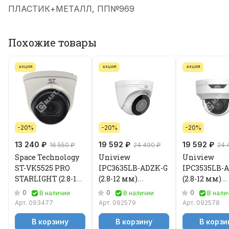
ПЛАСТИК+МЕТАЛЛ, ПП№969
Похожие товары
АКЦИЯ
АКЦИЯ
АКЦИЯ
-20%
-20%
-20%
13 240 ₽
19 592 ₽
19 592 ₽
16 550 ₽
24 490 ₽
24 
Space Technology
Uniview
Uniview
ST-VK5525 PRO
IPC3635LB-ADZK-G
IPC3535LB-
STARLIGHT (2.8-12
(2.8-12 мм)
(2.8-12 мм)
мм) Видеокамера
Видеокамера IP
Видеокамер
0
0
0
В наличии
В наличии
В нали
IP
Арт.
093477
Арт.
092579
Арт.
092578
В корзину
В корзину
В корзи