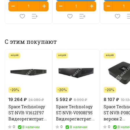
С этим покупают
АКЦИЯ
АКЦИЯ
АКЦИЯ
-20%
-20%
-20%
19 264 ₽
5 592 ₽
8 107 ₽
24 080 ₽
6 990 ₽
10 13
Space Technology
Space Technology
Space Techn
ST-NVR-V1612F97
ST-NVR-V0908F95
ST-NVR-P080
Видеорегистратор
Видеорегистратор
версия 2
IP
IP
Видеорегис
0
0
0
В наличии
В наличии
В нали