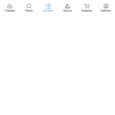
Главная
Поиск
Каталог
Услуги
Корзина
Кабинет
Каталог
Услуги
Бренды
Блог
Оплата
Доставка
Гарантия
Контакты
8 812 426-99-66
mail@emart.su
Санкт-Петербург, ул. Уральская, д.10, к.2, лит А,
офис 408А
© 2026 emart.su - системы безопасности. Все права
защищены.