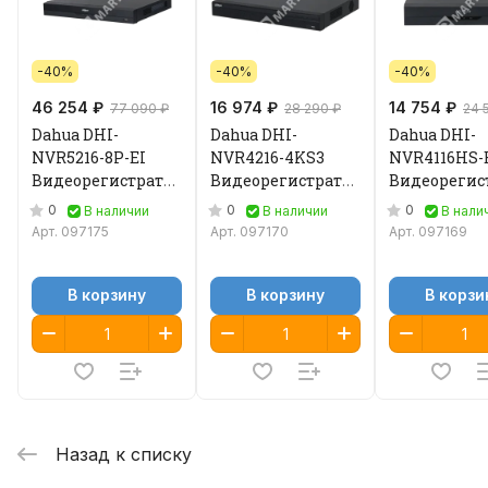
-40%
-40%
-40%
46 254 ₽
16 974 ₽
14 754 ₽
77 090 ₽
28 290 ₽
24 
Dahua DHI-
Dahua DHI-
Dahua DHI-
NVR5216-8P-EI
NVR4216-4KS3
NVR4116HS-
Видеорегистратор
Видеорегистратор
Видеорегис
IP
IP
IP
0
0
0
В наличии
В наличии
В нали
Арт.
097175
Арт.
097170
Арт.
097169
В корзину
В корзину
В корзи
Назад к списку