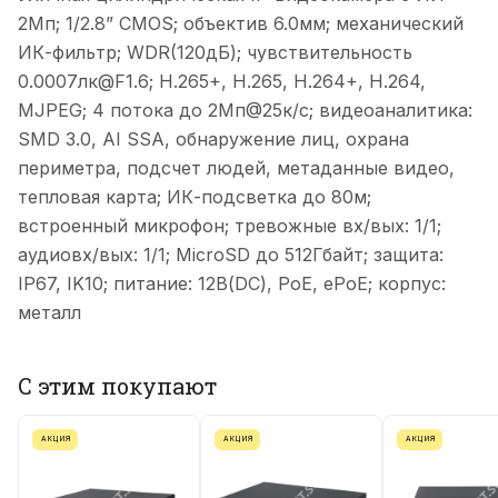
2Мп; 1/2.8” CMOS; объектив 6.0мм; механический
ИК-фильтр; WDR(120дБ); чувствительность
0.0007лк@F1.6; H.265+, H.265, H.264+, H.264,
MJPEG; 4 потока до 2Мп@25к/с; видеоаналитика:
SMD 3.0, AI SSA, обнаружение лиц, охрана
периметра, подсчет людей, метаданные видео,
тепловая карта; ИК-подсветка до 80м;
встроенный микрофон; тревожные вх/вых: 1/1;
аудиовх/вых: 1/1; MicroSD до 512Гбайт; защита:
IP67, IK10; питание: 12В(DC), PoE, ePoE; корпус:
металл
С этим покупают
АКЦИЯ
АКЦИЯ
АКЦИЯ