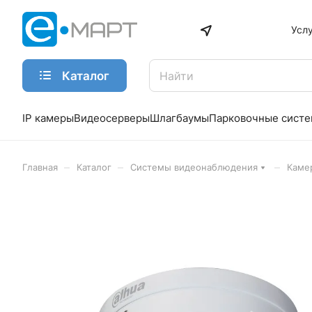
Усл
Каталог
IP камеры
Видеосерверы
Шлагбаумы
Парковочные сист
–
–
–
Главная
Каталог
Системы видеонаблюдения
Каме