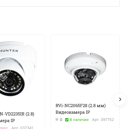
RVi-NC2065F28 (2.8 мм)
₽
Видеокамера IP
N-VD2235IR (2.8)
0
В наличии
Арт.
097752
мера IP
прос
Арт.
037341