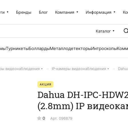
уги
Бренды
Блог
Компания
Информация
Ко
Каталог
емы
Турникеты
Болларды
Металлодетекторы
Интроскопы
Комм
–
–
ры видеонаблюдения
IP-камеры видеонаблюдения
Dahu
АКЦИЯ
Dahua DH-IPC-HDW2
(2.8mm) IP видеок
0
Арт.
096879