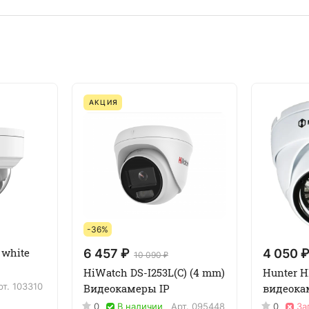
АКЦИЯ
-36%
 white
6 457 ₽
4 050 
10 090 ₽
HiWatch DS-I253L(C) (4 mm)
Hunter H
рт.
103310
Видеокамеры IP
видеока
0
В наличии
Арт.
095448
0
За