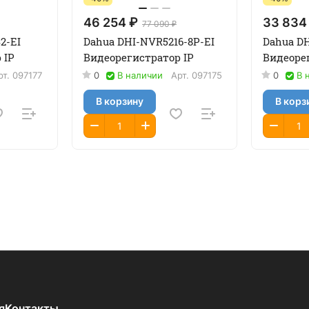
46 254 ₽
33 834
77 090 ₽
2-EI
Dahua DHI-NVR5216-8P-EI
Dahua DH
 IP
Видеорегистратор IP
Видеоре
рт.
097177
0
В наличии
Арт.
097175
0
В 
В корзину
В корз
я
Контакты