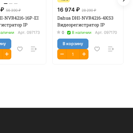
 ₽
16 974 ₽
56 390 ₽
28 290 ₽
I-NVR4216-16P-EI
Dahua DHI-NVR4216-4KS3
гистратор IP
Видеорегистратор IP
наличии
Арт.
097173
0
В наличии
Арт.
097170
ину
В корзину