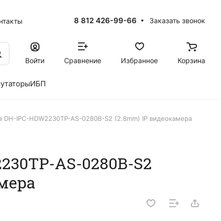
8 812 426-99-66
Заказать звонок
нтакты
Войти
Сравнение
Избранное
Корзина
утаторы
ИБП
a DH-IPC-HDW2230TP-AS-0280B-S2 (2.8mm) IP видеокамера
230TP-AS-0280B-S2
амера