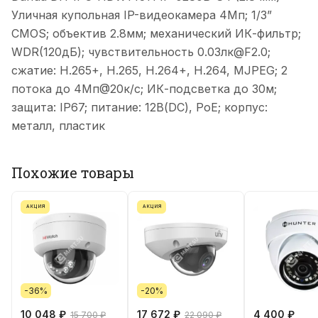
Уличная купольная IP-видеокамера 4Мп; 1/3”
CMOS; объектив 2.8мм; механический ИК-фильтр;
WDR(120дБ); чувствительность 0.03лк@F2.0;
сжатие: H.265+, H.265, H.264+, H.264, MJPEG; 2
потока до 4Мп@20к/с; ИК-подсветка до 30м;
защита: IP67; питание: 12В(DC), PoE; корпус:
металл, пластик
Похожие товары
АКЦИЯ
АКЦИЯ
-36%
-20%
10 048 ₽
17 672 ₽
4 400 ₽
15 700 ₽
22 090 ₽