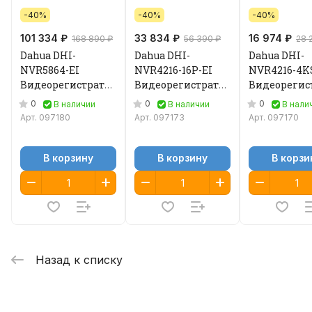
-40%
-40%
-40%
101 334 ₽
33 834 ₽
16 974 ₽
168 890 ₽
56 390 ₽
28 
Dahua DHI-
Dahua DHI-
Dahua DHI-
NVR5864-EI
NVR4216-16P-EI
NVR4216-4K
Видеорегистратор
Видеорегистратор
Видеорегис
IP
IP
IP
0
0
0
В наличии
В наличии
В нали
Арт.
097180
Арт.
097173
Арт.
097170
В корзину
В корзину
В корзи
Назад к списку