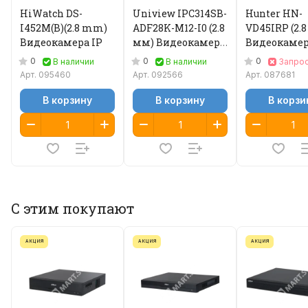
HiWatch DS-
Uniview IPC314SB-
Hunter HN-
I452M(B)(2.8 mm)
ADF28K-M12-I0 (2.8
VD45IRP (2.
Видеокамера IP
мм) Видеокамера
Видеокамер
IP
0
0
0
В наличии
В наличии
Запро
Арт.
095460
Арт.
092566
Арт.
087681
В корзину
В корзину
В корзи
С этим покупают
АКЦИЯ
АКЦИЯ
АКЦИЯ