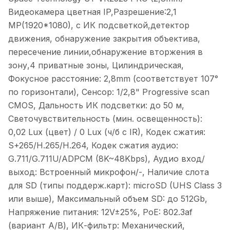
Видеокамера цветная IP,Разрешение:2,1
MP(1920*1080), с ИК подсветкой,детектор
движения, обнаружение закрытия объектива,
пересечение линии,обнаружение вторжения в
зону,4 приватные зоны, Цилиндрическая,
Фокусное расстояние: 2,8mm (соответствует 107°
по горизонтали), Сенсор: 1/2,8" Progressive scan
CMOS, Дальность ИК подсветки: до 50 м,
Светочувствительность (мин. освещенность):
0,02 Lux (цвет) / 0 Lux (ч/б c IR), Кодек сжатия:
S+265/H.265/H.264, Кодек сжатия аудио:
G.711/G.711U/ADPCM (8K~48Kbps), Аудио вход/
выход: Встроенный микрофон/-, Наличие слота
для SD (типы поддерж.карт): microSD (UHS Class 3
или выше), Максимальный объем SD: до 512Gb,
Напряжение питания: 12V±25%, PoE: 802.3af
(вариант А/В), ИК-фильтр: Механический,