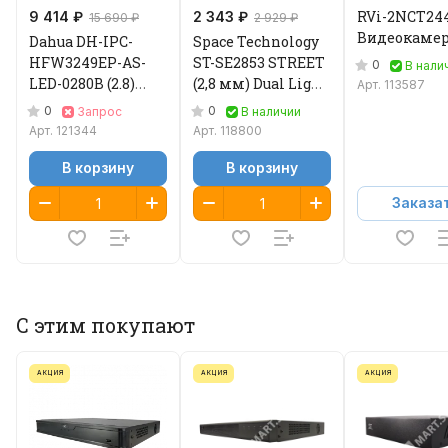
RVi-2NCT2448
9 414 ₽
2 343 ₽
15 690 ₽
2 929 ₽
Видеокамер
Dahua DH-IPC-
Space Technology
HFW3249EP-AS-
ST-SE2853 STREET
0
В нали
LED-0280B (2.8)
(2,8 мм) Dual Light
Арт.
113587
Видеокамера IP
Видеокамера IP
0
0
Запрос
В наличии
Арт.
121344
Арт.
118800
В корзину
В корзину
Заказа
С этим покупают
АКЦИЯ
АКЦИЯ
АКЦИЯ