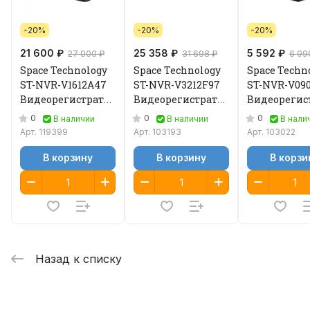
-20%
-20%
-20%
21 600 ₽
25 358 ₽
5 592 ₽
27 000 ₽
31 698 ₽
6 99
Space Technology
Space Technology
Space Techn
ST-NVR-V1612A47
ST-NVR-V3212F97
ST-NVR-V09
Видеорегистратор
Видеорегистратор
Видеорегис
IP
IP
IP
0
0
0
В наличии
В наличии
В нали
Арт.
119399
Арт.
103193
Арт.
103022
В корзину
В корзину
В корзи
Назад к списку