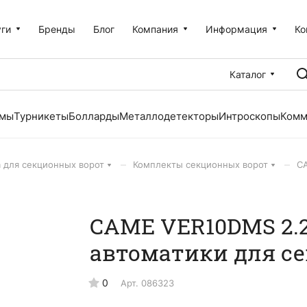
уги
Бренды
Блог
Компания
Информация
Ко
Каталог
емы
Турникеты
Болларды
Металлодетекторы
Интроскопы
Комм
–
–
 для секционных ворот
Комплекты секционных ворот
C
CAME VER10DMS 2.2
автоматики для с
0
Арт.
086323