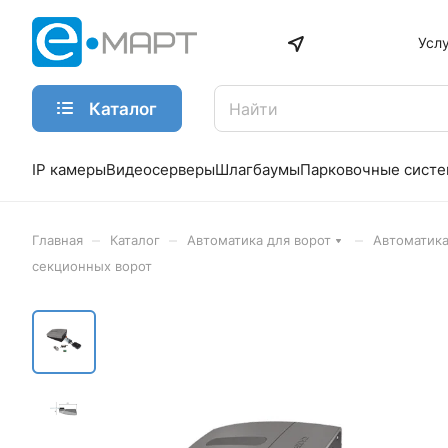
Усл
Каталог
IP камеры
Видеосерверы
Шлагбаумы
Парковочные сист
–
–
–
Главная
Каталог
Автоматика для ворот
Автоматика
секционных ворот