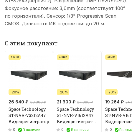
ST-S2543(версия 2). Разрешение: 2MP (1920*1080).
Фокусное расстояние: 3,6mm (соответствует 100°
по горизонтали). Сенсор: 1/3" Progressive Scan
CMOS. Дальность ИК подсветки: до 20 м.
С этим покупают
АКЦИЯ
АКЦИЯ
АКЦИЯ
-20%
-20%
-20%
26 640 ₽
21 600 ₽
19 264 ₽
33 300 ₽
27 000 ₽
24 
Space Technology
Space Technology
Space Techn
ST-NVR-V3212A47
ST-NVR-V1612A47
ST-NVR-V161
Видеорегистратор
Видеорегистратор
Видеорегис
IP
IP
0
0
0
В наличии
В наличии
В нали