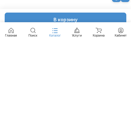
В корзину
Главная
Поиск
Каталог
Услуги
Корзина
Кабинет
Каталог
Услуги
Бренды
Блог
Оплата
Доставка
Гарантия
Контакты
8 812 426-99-66
mail@emart.su
Санкт-Петербург, ул. Уральская, д.10, к.2, лит А,
офис 408А