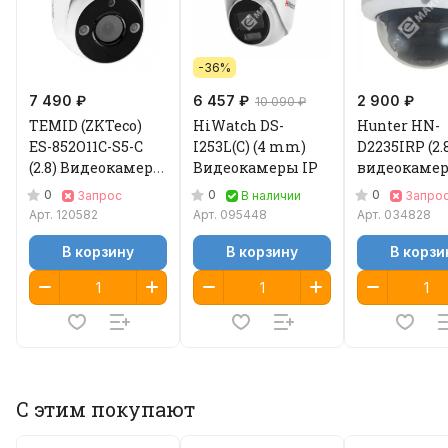
-36%
7 490 ₽
6 457 ₽
2 900 ₽
10 090 ₽
TEMID (ZKTeco)
HiWatch DS-
Hunter HN-
ES-852O11C-S5-C
I253L(C) (4 mm)
D2235IRP (2.
(2.8) Видеокамера
Видеокамеры IP
видеокамер
IP
0
0
0
Запрос
В наличии
Запро
Арт.
120582
Арт.
095448
Арт.
034828
В корзину
В корзину
В корзи
С этим покупают