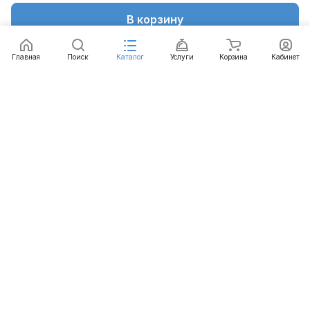
В корзину
Главная
Поиск
Каталог
Услуги
Корзина
Кабинет
Каталог
Услуги
Бренды
Блог
Оплата
Доставка
Гарантия
Контакты
8 812 426-99-66
mail@emart.su
Санкт-Петербург, ул. Уральская, д.10, к.2, лит А,
офис 408А
© 2026 emart.su - системы безопасности. Все права