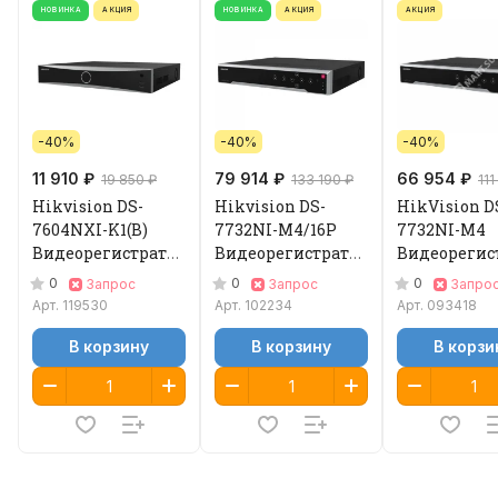
НОВИНКА
АКЦИЯ
НОВИНКА
АКЦИЯ
АКЦИЯ
-40%
-40%
-40%
11 910 ₽
79 914 ₽
66 954 ₽
19 850 ₽
133 190 ₽
111
Hikvision DS-
Hikvision DS-
HikVision D
7604NXI-K1(B)
7732NI-M4/16P
7732NI-M4
Видеорегистратор
Видеорегистратор
Видеорегис
IP
IP
IP
0
0
0
Запрос
Запрос
Запро
Арт.
119530
Арт.
102234
Арт.
093418
В корзину
В корзину
В корзи