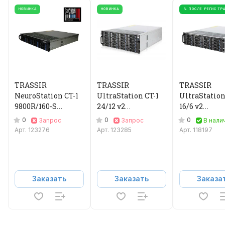
НОВИНКА
НОВИНКА
% ПОСЛЕ РЕГИСТР
TRASSIR
TRASSIR
TRASSIR
NeuroStation CT-1
UltraStation CT-1
UltraStation
9800R/160-S
24/12 v2
16/6 v2
Видеорегистратор
Видеорегистратор
Видеорегис
0
0
0
Запрос
Запрос
В нали
IP
IP
IP
Арт.
123276
Арт.
123285
Арт.
118197
Заказать
Заказать
Заказа