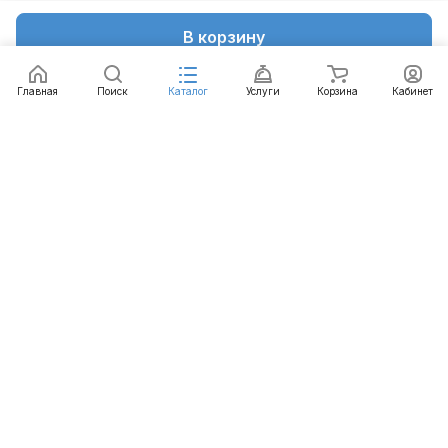
В корзину
Главная
Поиск
Каталог
Услуги
Корзина
Кабинет
Каталог
Услуги
Бренды
Блог
Оплата
Доставка
Гарантия
Контакты
8 812 426-99-66
mail@emart.su
Санкт-Петербург, ул. Уральская, д.10, к.2, лит А,
офис 408А
© 2026 emart.su - системы безопасности. Все права