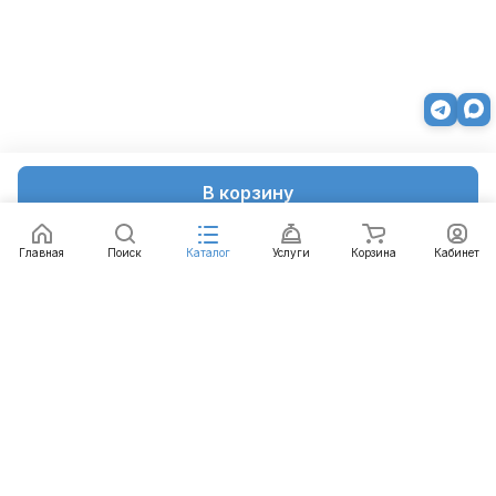
В корзину
Главная
Поиск
Каталог
Услуги
Корзина
Кабинет
Каталог
Услуги
Бренды
Блог
Оплата
Доставка
Гарантия
Контакты
8 812 426-99-66
mail@emart.su