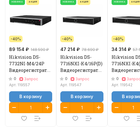
НОВИНКА
АКЦИЯ
НОВИНКА
АКЦИЯ
НОВИНКА
АКЦИЯ
-40%
-40%
-40%
89 154 ₽
47 214 ₽
34 314 ₽
148 590 ₽
78 690 ₽
57 
Hikvision DS-
Hikvision DS-
Hikvision D
7732NI-M4/24P
7716NXI-K4/16P(D)
7716NXI-K4(
Видеорегистратор
Видеорегистратор
Видеорегис
IP
IP
IP
0
0
0
Запрос
Запрос
Запро
Арт.
119557
Арт.
119547
Арт.
119542
В корзину
В корзину
В корзи