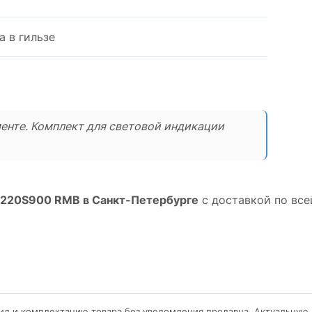
 в гильзе
енте. Комплект для световой индикации
 220S900 RMB в Санкт-Петербурге
с доставкой по все
ид и комплектацию товара без уведомления продавца. Актуальную