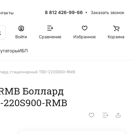
8 812 426-99-66
Заказать звонок
нтакты
Войти
Сравнение
Избранное
Корзина
утаторы
ИБП
лард стационарный TBD-220S900-RMB
 RMB Боллард
-220S900-RMB