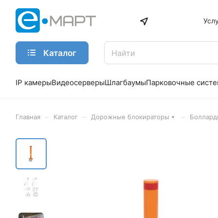
Усл
Каталог
IP камеры
Видеосерверы
Шлагбаумы
Парковочные сист
–
–
–
Главная
Каталог
Дорожные блокираторы
Боллард