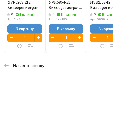
NVR5208-EI2
NVR5864-EI
NVR2108-I2
Видеорегистратор
Видеорегистратор
Видеорегис
IP
IP
IP
0
0
0
В наличии
В наличии
В нали
Арт.
117466
Арт.
097180
Арт.
096959
В корзину
В корзину
В корзи
Назад к списку