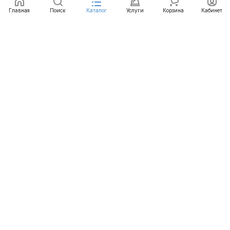
Главная
Поиск
Каталог
Услуги
Корзина
Кабинет
Каталог
Услуги
Бренды
Блог
Оплата
Доставка
Гарантия
Контакты
8 812 426-99-66
mail@emart.su
Санкт-Петербург, ул. Уральская, д.10, к.2, лит А,
офис 408А
© 2026 emart.su - системы безопасности. Все права
защищены.
Конфиденциальность
Оферта