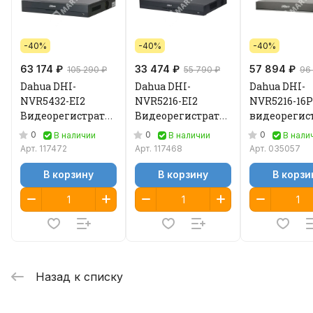
-40%
-40%
-40%
63 174 ₽
33 474 ₽
57 894 ₽
105 290 ₽
55 790 ₽
96
Dahua DHI-
Dahua DHI-
Dahua DHI-
NVR5432-EI2
NVR5216-EI2
NVR5216-16P
Видеорегистратор
Видеорегистратор
видеорегис
IP
IP
IP
0
0
0
В наличии
В наличии
В нали
Арт.
117472
Арт.
117468
Арт.
035057
В корзину
В корзину
В корзи
Назад к списку