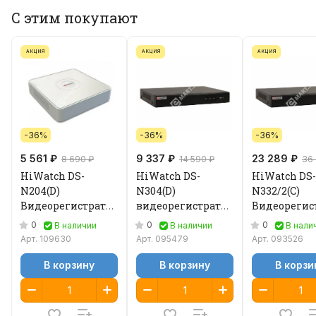
С этим покупают
АКЦИЯ
АКЦИЯ
АКЦИЯ
-36%
-36%
-36%
5 561 ₽
9 337 ₽
23 289 ₽
8 690 ₽
14 590 ₽
36
HiWatch DS-
HiWatch DS-
HiWatch DS-
N204(D)
N304(D)
N332/2(C)
Видеорегистратор
видеорегистратор
Видеорегис
IP
IP
IP
0
0
0
В наличии
В наличии
В нали
Арт.
109630
Арт.
095479
Арт.
093526
В корзину
В корзину
В корзи