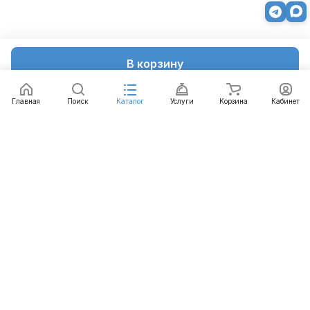
В корзину
Главная
Поиск
Каталог
Услуги
Корзина
Кабинет
Каталог
Услуги
Бренды
Блог
Оплата
Доставка
Гарантия
Контакты
8 812 426-99-66
mail@emart.su
Санкт-Петербург, ул. Уральская, д.10, к.2, лит А,
офис 408А