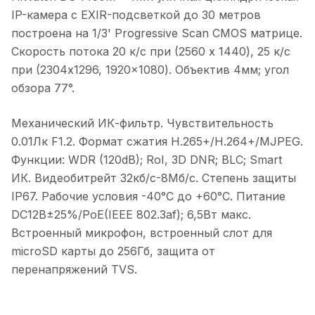
IP-камера с EXIR-подсветкой до 30 метров
построена на 1/3' Progressive Scan CMOS матрице.
Скорость потока 20 к/с при (2560 x 1440), 25 к/с
при (2304x1296, 1920x1080). Объектив 4мм; угол
обзора 77°.
Механический ИК-фильтр. Чувствительность
0.01Лк F1.2. Формат сжатия H.265+/H.264+/MJPEG.
Функции: WDR (120dB); RoI, 3D DNR; BLC; Smart
ИК. Видеобитрейт 32кб/с-8Мб/с. Степень защиты
IP67. Рабочие условия -40°C до +60°C. Питание
DC12В±25%/PoE(IEEE 802.3af); 6,5Вт макс.
Встроенный микрофон, встроенный слот для
microSD карты до 256Гб, защита от
перенапряжений TVS.