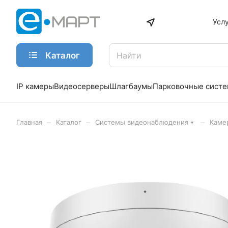
Усл
Каталог
IP камеры
Видеосерверы
Шлагбаумы
Парковочные сист
–
–
–
Главная
Каталог
Системы видеонаблюдения
Каме