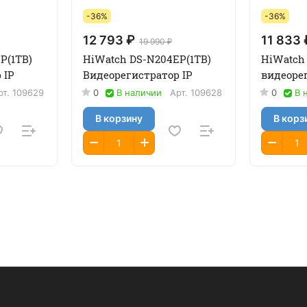
-36%
-36%
12 793 ₽
11 833 
19 990 ₽
P(1TB)
HiWatch DS-N204EP(1TB)
HiWatch
 IP
Видеорегистратор IP
видеорег
рт.
109629
0
В наличии
Арт.
109628
0
В 
В корзину
В корз