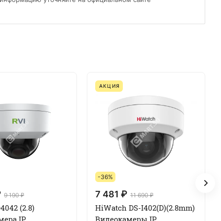
АКЦИЯ
-36%
₽
7 481 ₽
9 190 ₽
11 690 ₽
4042 (2.8)
HiWatch DS-I402(D)(2.8mm)
мера IP
Видеокамеры IP