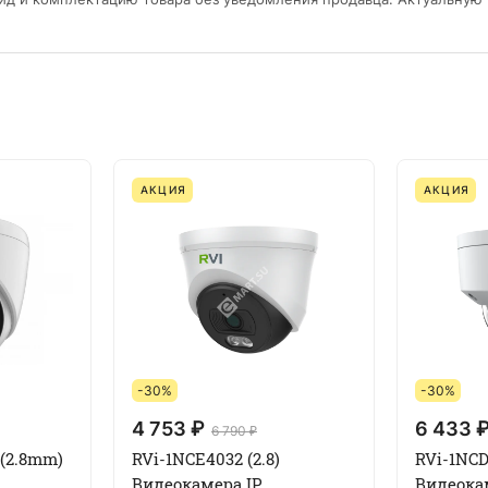
АКЦИЯ
АКЦИЯ
-30%
-30%
4 753 ₽
6 433 
6 790 ₽
 (2.8mm)
RVi-1NCE4032 (2.8)
RVi-1NCD
Видеокамера IP
Видеока