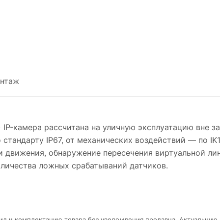
нтаж
) IP-камера рассчитана на уличную эксплуатацию вне з
 стандарту IP67, от механических воздействий — по I
и движения, обнаружение пересечения виртуальной лин
оличества ложных срабатываний датчиков.
ид и комплектацию товара без уведомления продавца. Актуальную