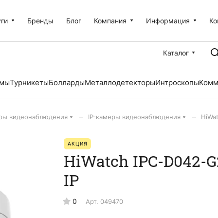
уги
Бренды
Блог
Компания
Информация
Ко
Каталог
емы
Турникеты
Болларды
Металлодетекторы
Интроскопы
Комм
–
–
ры видеонаблюдения
IP-камеры видеонаблюдения
HiWa
АКЦИЯ
HiWatch IPC-D042-G
IP
0
Арт.
049470