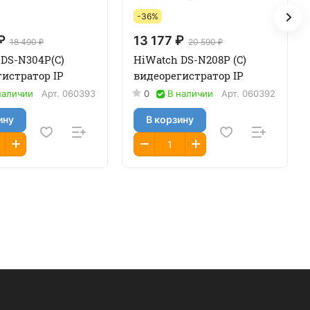
-36%
₽
13 177 ₽
18 490 ₽
20 590 ₽
 DS-N304P(C)
HiWatch DS-N208P (C)
истратор IP
видеорегистратор IP
наличии
Арт.
060393
0
В наличии
Арт.
060392
ину
В корзину