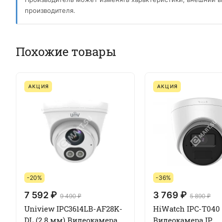
производителя.
Похожие товары
АКЦИЯ
АКЦИЯ
-20%
-36%
7 592 ₽
3 769 ₽
9 490 ₽
5 890 ₽
Uniview IPC3614LB-AF28K-
HiWatch IPC-T040
DL (2.8 мм) Видеокамера
Видеокамера IP